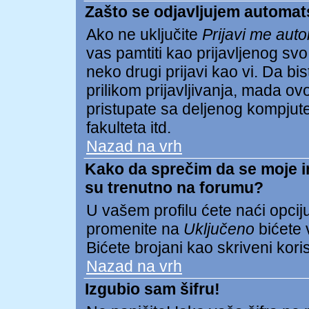
Zašto se odjavljujem automat
Ako ne uključite
Prijavi me aut
vas pamtiti kao prijavljenog s
neko drugi prijavi kao vi. Da biste
prilikom prijavljivanja, mada 
pristupate sa deljenog kompjuter
fakulteta itd.
Nazad na vrh
Kako da sprečim da se moje ime
su trenutno na forumu?
U vašem profilu ćete naći opcij
promenite na
Uključeno
bićete v
Bićete brojani kao skriveni koris
Nazad na vrh
Izgubio sam šifru!