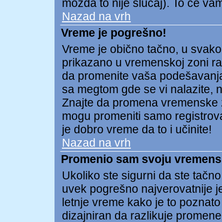
možda to nije slučaj). To će v
Nazad na vrh
Vreme je pogrešno!
Vreme je obično tačno, u svako
prikazano u vremenskoj zoni raz
da promenite vaša podešavanja
sa megtom gde se vi nalazite, np
Znajte da promena vremenske 
mogu promeniti samo registrovan
je dobro vreme da to i učinite!
Nazad na vrh
Promenio sam svoju vremensku
Ukoliko ste sigurni da ste tačn
uvek pogrešno najverovatnije j
letnje vreme kako je to poznato
dizajniran da razlikuje prome