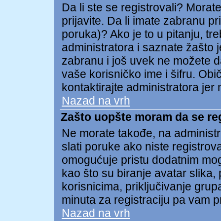
Da li ste se registrovali? Morate
prijavite. Da li imate zabranu p
poruka)? Ako je to u pitanju, tr
administratora i saznate žašto j
zabranu i još uvek ne možete d
vaše korisničko ime i šifru. Ob
kontaktirajte administratora je
Nazad na vrh
Zašto uopšte moram da se re
Ne morate takođe, na administra
slati poruke ako niste registro
omogućuje pristu dodatnim mog
kao što su biranje avatar slika,
korisnicima, priključivanje gru
minuta za registraciju pa vam p
Nazad na vrh