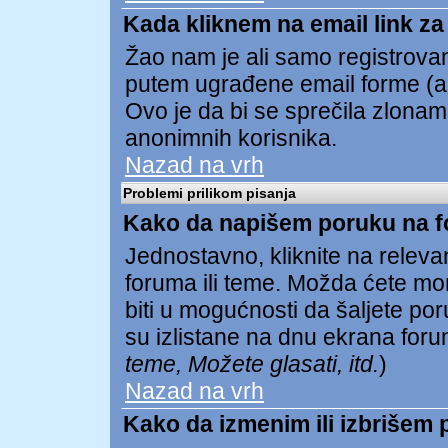
Kada kliknem na email link za 
Žao nam je ali samo registrovan
putem ugrađene email forme (ak
Ovo je da bi se sprečila zlona
anonimnih korisnika.
Nazad na vrh
Problemi prilikom pisanja
Kako da napišem poruku na 
Jednostavno, kliknite na relev
foruma ili teme. Možda ćete mor
biti u mogućnosti da šaljete p
su izlistane na dnu ekrana foru
teme, Možete glasati, itd.
)
Nazad na vrh
Kako da izmenim ili izbrišem