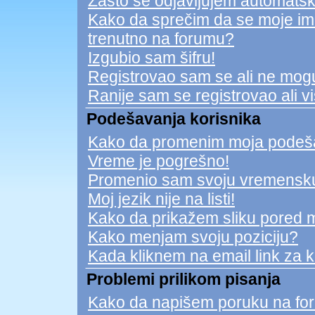
Zašto se odjavljujem automatsk
Kako da sprečim da se moje ime n
trenutno na forumu?
Izgubio sam šifru!
Registrovao sam se ali ne mogu
Ranije sam se registrovao ali v
Podešavanja korisnika
Kako da promenim moja podeš
Vreme je pogrešno!
Promenio sam svoju vremensku 
Moj jezik nije na listi!
Kako da prikažem sliku pored 
Kako menjam svoju poziciju?
Kada kliknem na email link za ko
Problemi prilikom pisanja
Kako da napišem poruku na fo