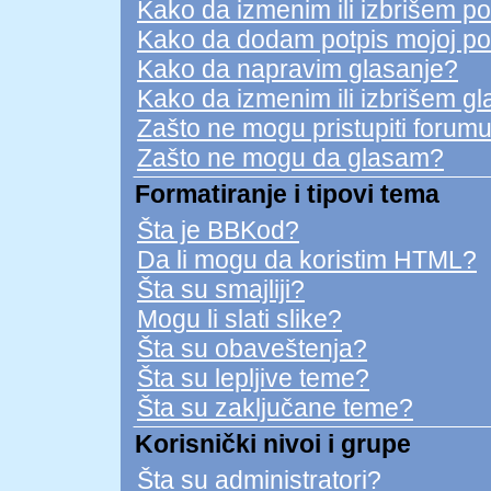
Kako da izmenim ili izbrišem p
Kako da dodam potpis mojoj po
Kako da napravim glasanje?
Kako da izmenim ili izbrišem g
Zašto ne mogu pristupiti forum
Zašto ne mogu da glasam?
Formatiranje i tipovi tema
Šta je BBKod?
Da li mogu da koristim HTML?
Šta su smajliji?
Mogu li slati slike?
Šta su obaveštenja?
Šta su lepljive teme?
Šta su zaključane teme?
Korisnički nivoi i grupe
Šta su administratori?