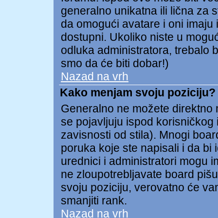
generalno unikatna ili lična za 
da omogući avatare i oni imaju i
dostupni. Ukoliko niste u mogućn
odluka administratora, trebalo b
smo da će biti dobar!)
Nazad na vrh
Kako menjam svoju poziciju?
Generalno ne možete direktno me
se pojavljuju ispod korisničkog
zavisnosti od stila). Mnogi board
poruka koje ste napisali i da bi 
urednici i administratori mogu i
ne zloupotrebljavate board pišu
svoju poziciju, verovatno će va
smanjiti rank.
Nazad na vrh