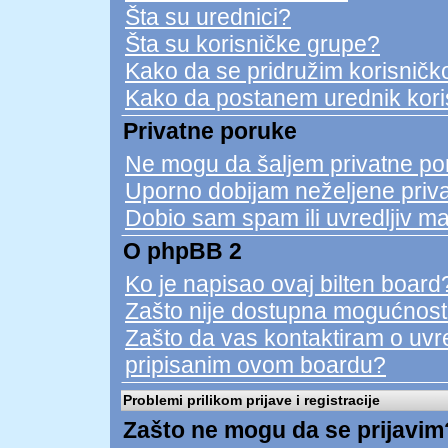
Šta su urednici?
Šta su korisničke grupe?
Kako da se pridružim korisničko
Kako da postanem urednik kori
Privatne poruke
Ne mogu da šaljem privatne po
Uporno dobijam neželjene priv
Dobio sam spam ili uvredljiv ma
O phpBB 2
Ko je napisao ovaj bilten board
Zašto nije dostupna mogućnost
Zašto da vas kontaktiram o uvred
pripisanim ovom boardu?
Problemi prilikom prijave i registracije
Zašto ne mogu da se prijavim