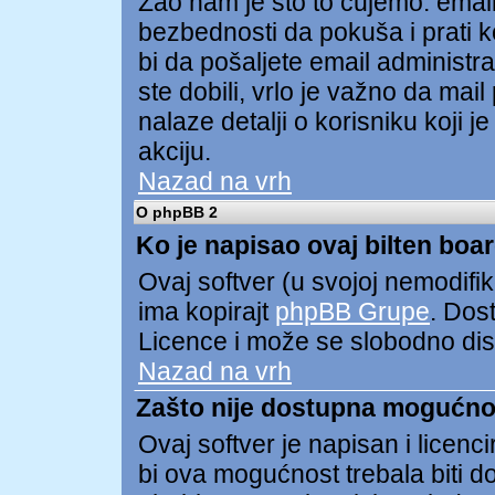
Žao nam je što to čujemo. ema
bezbednosti da pokuša i prati ko
bi da pošaljete email administ
ste dobili, vrlo je važno da mai
nalaze detalji o korisniku koji 
akciju.
Nazad na vrh
O phpBB 2
Ko je napisao ovaj bilten boa
Ovaj softver (u svojoj nemodifik
ima kopirajt
phpBB Grupe
. Dos
Licence i može se slobodno distr
Nazad na vrh
Zašto nije dostupna mogućno
Ovaj softver je napisan i licen
bi ova mogućnost trebala biti 