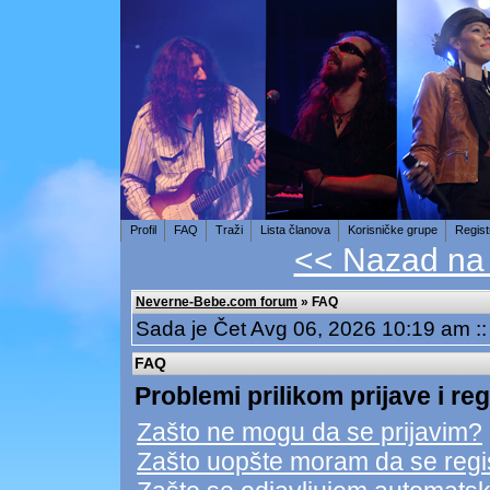
Profil
FAQ
Traži
Lista članova
Korisničke grupe
Regist
<< Nazad na
Neverne-Bebe.com forum
» FAQ
Sada je Čet Avg 06, 2026 10:19 am :
FAQ
Problemi prilikom prijave i reg
Zašto ne mogu da se prijavim?
Zašto uopšte moram da se regi