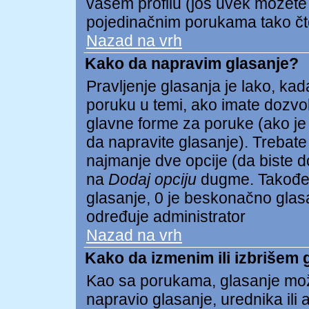
vašem profilu (još uvek možete
pojedinačnim porukama tako čto 
Nazad na vrh
Kako da napravim glasanje?
Pravljenje glasanja je lako, kada
poruku u temi, ako imate dozvo
glavne forme za poruke (ako je
da napravite glasanje). Trebate
najmanje dve opcije (da biste dod
na
Dodaj opciju
dugme. Takođe 
glasanje, 0 je beskonačno glasan
određuje administrator
Nazad na vrh
Kako da izmenim ili izbrišem 
Kao sa porukama, glasanje mož
napravio glasanje, urednika ili 