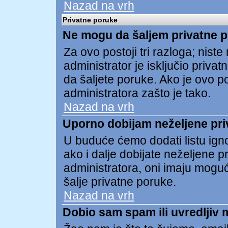
Nazad na vrh
Privatne poruke
Ne mogu da šaljem privatne 
Za ovo postoji tri razloga; niste re
administrator je isključio privat
da šaljete poruke. Ako je ovo pos
administratora zašto je tako.
Nazad na vrh
Uporno dobijam neželjene pri
U buduće ćemo dodati listu ign
ako i dalje dobijate neželjene 
administratora, oni imaju mogu
šalje privatne poruke.
Nazad na vrh
Dobio sam spam ili uvredljiv 