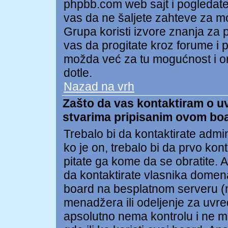
phpbb.com web sajt i pogledat
vas da ne šaljete zahteve za 
Grupa koristi izvore znanja za
vas da progitate kroz forume i po
možda već za tu mogućnost i on
dotle.
Nazad na vrh
Zašto da vas kontaktiram o uvr
stvarima pripisanim ovom bo
Trebalo bi da kontaktirate admi
ko je on, trebalo bi da prvo kon
pitate ga kome da se obratite.
da kontaktirate vlasnika domena 
board na besplatnom serveru (npr
menadžera ili odeljenje za uvr
apsolutno nema kontrolu i ne m