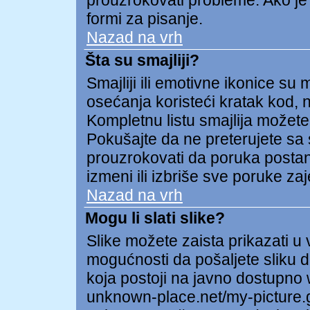
prouzrokovati probleme. Ako je
formi za pisanje.
Nazad na vrh
Šta su smajliji?
Smajliji ili emotivne ikonice su 
osećanja koristeći kratak kod, np
Kompletnu listu smajlija možete 
Pokušajte da ne preterujete sa 
prouzrokovati da poruka postane 
izmeni ili izbriše sve poruke za
Nazad na vrh
Mogu li slati slike?
Slike možete zaista prikazati 
mogućnosti da pošaljete sliku d
koja postoji na javno dostupno
unknown-place.net/my-picture.gi