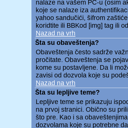
nalaze na vašem PC-u (osim ako 
koje se nalaze iza authentifikac
yahoo sandučići, šifrom zaštićeni
koridtite ili BBKod [img] tag il
Nazad na vrh
Šta su obaveštenja?
Obaveštenja često sadrže važnu 
pročitate. Obaveštenja se pojav
kome su postavljene. Da li može
zavisi od dozvola koje su pode
Nazad na vrh
Šta su lepljive teme?
Lepljive teme se prikazuju isp
na prvoj stranici. Obično su pril
što pre. Kao i sa obaveštenjima
dozvolama koje su potrebne da 