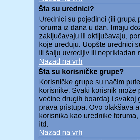
Šta su urednici?
Urednici su pojedinci (ili grupa
foruma iz dana u dan. Imaju doz
zaključavaju ili oktljučavaju, p
koje uređuju. Uopšte urednici s
ili šalju uvredljiv ili neprikladan 
Nazad na vrh
Šta su korisničke grupe?
Korisničke grupe su načim put
korisnike. Svaki korisnik može p
većine drugih boarda) i svakoj 
prava pristupa. Ovo olakšava a
korisnika kao urednike foruma, 
itd.
Nazad na vrh