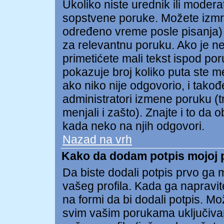
Ukoliko niste urednik ili modera
sopstvene poruke. Možete izmr
određeno vreme posle pisanja) t
za relevantnu poruku. Ako je n
primetićete mali tekst ispod po
pokazuje broj koliko puta ste m
ako niko nije odgovorio, i takođe
administratori izmene poruku (t
menjali i zašto). Znajte i to da 
kada neko na njih odgovori.
Nazad na vrh
Kako da dodam potpis mojoj 
Da biste dodali potpis prvo ga m
vašeg profila. Kada ga napravite
na formi da bi dodali potpis. M
svim vašim porukama uključiva