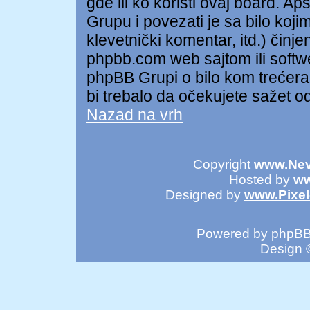
gde ili ko koristi ovaj board. A
Grupu i povezati je sa bilo kojim
klevetnički komentar, itd.) čin
phpbb.com web sajtom ili soft
phpBB Grupi o bilo kom trećer
bi trebalo da očekujete sažet o
Nazad na vrh
Copyright
www.Nev
Hosted by
ww
Designed by
www.Pixe
Powered by
phpB
Design