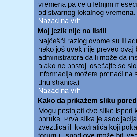
vremena pa će u letnjim meseci
od stvarnog lokalnog vremena.
Nazad na vrh
Moj jezik nije na listi!
Najčešći razlog ovome su ili admi
neko još uvek nije preveo ovaj b
administratora da li može da ins
a ako ne postoji osećajte se s
informacija možete pronaći na s
dnu stranica)
Nazad na vrh
Kako da prikažem sliku pore
Mogu postojati dve slike ispod
poruke. Prva slika je asocijacija
zvezdica ili kvadratića koji pok
forumu. Ispod ove može biti već