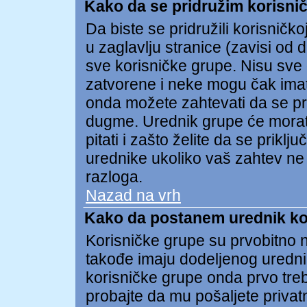
Kako da se pridružim korisnič
Da biste se pridružili korisničko
u zaglavlju stranice (zavisi od 
sve korisničke grupe. Nisu sv
zatvorene i neke mogu čak imat
onda možete zahtevati da se pri
dugme. Urednik grupe će morat
pitati i zašto želite da se prik
urednike ukoliko vaš zahtev ne
razloga.
Nazad na vrh
Kako da postanem urednik ko
Korisničke grupe su prvobitno n
takođe imaju dodeljenog uredni
korisničke grupe onda prvo treb
probajte da mu pošaljete privat