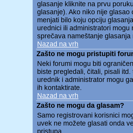
glasanje kliknite na prvu poruk
glasanje). Ako niko nije glasao o
menjati bilo koju opciju glasanja
urednici ili administratori mogu 
sprečava nameštanje glasanja 
Nazad na vrh
Zašto ne mogu pristupiti for
Neki forumi mogu biti ograničen
biste pregledali, čitali, pisali
urednik i administrator mogu ga
ih kontaktirate.
Nazad na vrh
Zašto ne mogu da glasam?
Samo registrovani korisnici mogu
uvek ne možete glasati onda v
pristupa.