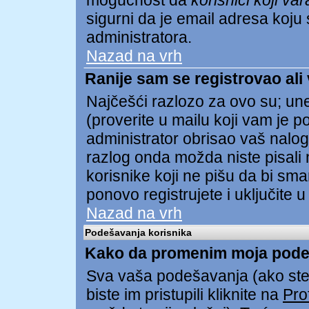
mogućnost da
korisnici koji va
sigurni da je email adresa koju s
administratora.
Nazad na vrh
Ranije sam se registrovao ali
Najčešći razlozo za ovo su; unel
(proverite u mailu koji vam je pos
administrator obrisao vaš nalog
razlog onda možda niste pisali 
korisnike koji ne pišu da bi sma
ponovo registrujete i uključite u
Nazad na vrh
Podešavanja korisnika
Kako da promenim moja pode
Sva vaša podešavanja (ako ste 
biste im pristupili kliknite na
Prof