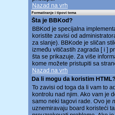
Nazad na vrh
Formatiranje i tipovi tema
Šta je BBKod?
BBKod je specijalna implementa
koristite zavisi od administrator
za slanje). BBKode je sličan st
između vitičastih zagrada [ i ] p
šta se prikazuje. Za više infor
kome možete pristupiti sa stran
Nazad na vrh
Da li mogu da koristim HTML
To zavisi od toga da li vam to 
kontrolu nad njim. Ako vam je d
samo neki tagovi rade. Ovo je
uznemiravaju board koristeći tag