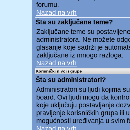
forumu.
Nazad na vrh
Šta su zaključane teme?
Zaključane teme su postavljene 
administratora. Ne možete odgov
glasanje koje sadrži je automa
zaključane iz mnogo razloga.
Nazad na vrh
Korisnički nivoi i grupe
Šta su administratori?
Administratori su ljudi kojima su
board. Ovi ljudi mogu da kontrol
koje uključuju postavljanje dozv
pravljenje korisničkih grupa ili
mogućnosti uređivanja u svim 
Nazad na vrh