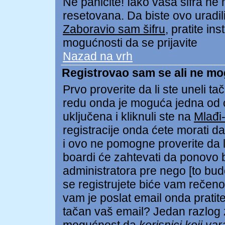
Ne paničite! Iako vaša šifra ne
resetovana. Da biste ovo uradili 
Zaboravio sam šifru
, pratite in
mogućnosti da se prijavite
Nazad na vrh
Registrovao sam se ali ne mo
Prvo proverite da li ste uneli tač
redu onda je moguća jedna od
uključena i kliknuli ste na
Mlađi
registracije onda ćete morati da 
i ovo ne pomogne proverite da li
boardi će zahtevati da ponovo bu
administratora pre nego [to bud
se registrujete biće vam rečeno 
vam je poslat email onda pratite 
tačan vaš email? Jedan razlog z