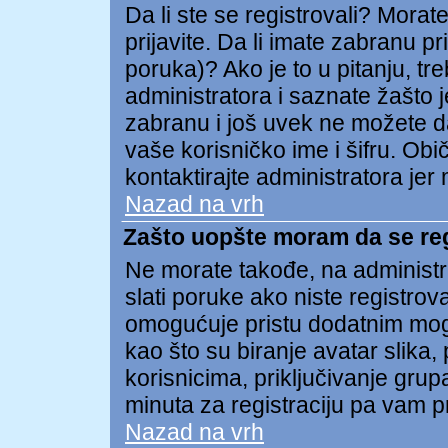
Da li ste se registrovali? Morate
prijavite. Da li imate zabranu p
poruka)? Ako je to u pitanju, tr
administratora i saznate žašto j
zabranu i još uvek ne možete d
vaše korisničko ime i šifru. Ob
kontaktirajte administratora je
Nazad na vrh
Zašto uopšte moram da se re
Ne morate takođe, na administra
slati poruke ako niste registro
omogućuje pristu dodatnim mog
kao što su biranje avatar slika,
korisnicima, priključivanje gru
minuta za registraciju pa vam p
Nazad na vrh