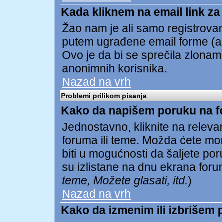
Kada kliknem na email link za 
Žao nam je ali samo registrovan
putem ugrađene email forme (ak
Ovo je da bi se sprečila zlona
anonimnih korisnika.
Nazad na vrh
Problemi prilikom pisanja
Kako da napišem poruku na 
Jednostavno, kliknite na relev
foruma ili teme. Možda ćete mor
biti u mogućnosti da šaljete p
su izlistane na dnu ekrana foru
teme, Možete glasati, itd.
)
Nazad na vrh
Kako da izmenim ili izbrišem