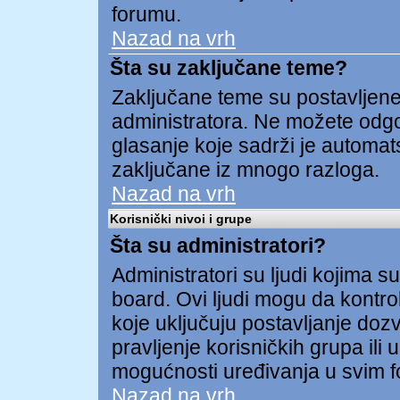
forumu.
Nazad na vrh
Šta su zaključane teme?
Zaključane teme su postavljene 
administratora. Ne možete odgov
glasanje koje sadrži je automa
zaključane iz mnogo razloga.
Nazad na vrh
Korisnički nivoi i grupe
Šta su administratori?
Administratori su ljudi kojima su
board. Ovi ljudi mogu da kontrol
koje uključuju postavljanje dozv
pravljenje korisničkih grupa ili
mogućnosti uređivanja u svim 
Nazad na vrh