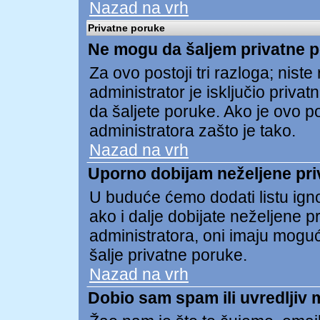
Nazad na vrh
Privatne poruke
Ne mogu da šaljem privatne 
Za ovo postoji tri razloga; niste re
administrator je isključio privat
da šaljete poruke. Ako je ovo pos
administratora zašto je tako.
Nazad na vrh
Uporno dobijam neželjene pri
U buduće ćemo dodati listu ign
ako i dalje dobijate neželjene 
administratora, oni imaju mogu
šalje privatne poruke.
Nazad na vrh
Dobio sam spam ili uvredljiv 