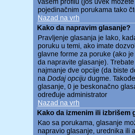
vašem profilu (još uvek možete
pojedinačnim porukama tako čto 
Nazad na vrh
Kako da napravim glasanje?
Pravljenje glasanja je lako, kada
poruku u temi, ako imate dozvo
glavne forme za poruke (ako je
da napravite glasanje). Trebate
najmanje dve opcije (da biste dod
na
Dodaj opciju
dugme. Takođe 
glasanje, 0 je beskonačno glasan
određuje administrator
Nazad na vrh
Kako da izmenim ili izbrišem 
Kao sa porukama, glasanje mož
napravio glasanje, urednika ili 