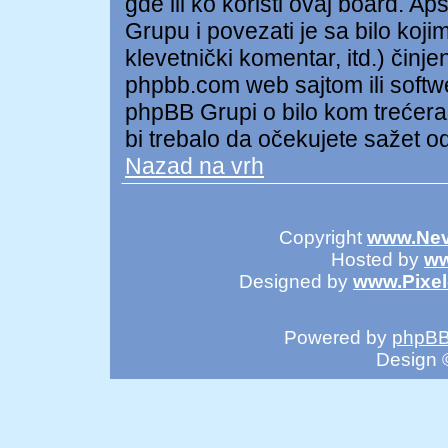
gde ili ko koristi ovaj board. A
Grupu i povezati je sa bilo kojim
klevetnički komentar, itd.) čin
phpbb.com web sajtom ili soft
phpBB Grupi o bilo kom trećer
bi trebalo da očekujete sažet o
Nazad na vrh
Copyright
www.Nev
Hosted by
ww
Designed by
www.Pixe
Powered by
phpB
Design