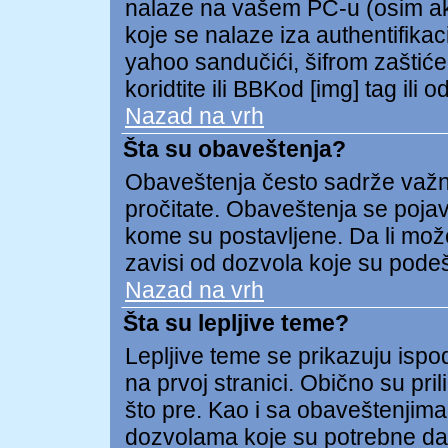
nalaze na vašem PC-u (osim ako 
koje se nalaze iza authentifikac
yahoo sandučići, šifrom zaštićeni
koridtite ili BBKod [img] tag il
Nazad na vrh
Šta su obaveštenja?
Obaveštenja često sadrže važnu 
pročitate. Obaveštenja se pojav
kome su postavljene. Da li može
zavisi od dozvola koje su pode
Nazad na vrh
Šta su lepljive teme?
Lepljive teme se prikazuju isp
na prvoj stranici. Obično su pril
što pre. Kao i sa obaveštenjima
dozvolama koje su potrebne da 