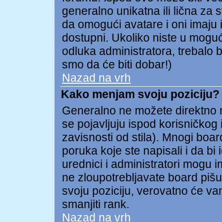
generalno unikatna ili lična za 
da omogući avatare i oni imaju i
dostupni. Ukoliko niste u mogućn
odluka administratora, trebalo b
smo da će biti dobar!)
Nazad na vrh
Kako menjam svoju poziciju?
Generalno ne možete direktno me
se pojavljuju ispod korisničkog
zavisnosti od stila). Mnogi board
poruka koje ste napisali i da bi 
urednici i administratori mogu i
ne zloupotrebljavate board pišu
svoju poziciju, verovatno će va
smanjiti rank.
Nazad na vrh