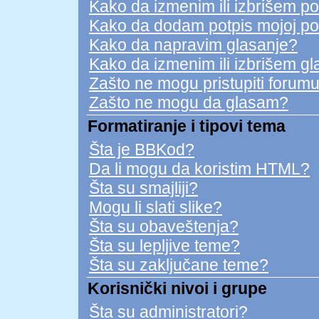
Kako da izmenim ili izbrišem p
Kako da dodam potpis mojoj po
Kako da napravim glasanje?
Kako da izmenim ili izbrišem g
Zašto ne mogu pristupiti forum
Zašto ne mogu da glasam?
Formatiranje i tipovi tema
Šta je BBKod?
Da li mogu da koristim HTML?
Šta su smajliji?
Mogu li slati slike?
Šta su obaveštenja?
Šta su lepljive teme?
Šta su zaključane teme?
Korisnički nivoi i grupe
Šta su administratori?