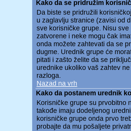
Kako da se pridružim korisnič
Da biste se pridružili korisničko
u zaglavlju stranice (zavisi od 
sve korisničke grupe. Nisu sv
zatvorene i neke mogu čak imat
onda možete zahtevati da se pri
dugme. Urednik grupe će morat
pitati i zašto želite da se prik
urednike ukoliko vaš zahtev ne
razloga.
Nazad na vrh
Kako da postanem urednik ko
Korisničke grupe su prvobitno n
takođe imaju dodeljenog uredni
korisničke grupe onda prvo treb
probajte da mu pošaljete privat