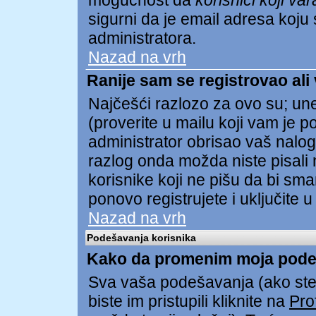
mogućnost da
korisnici koji va
sigurni da je email adresa koju s
administratora.
Nazad na vrh
Ranije sam se registrovao ali
Najčešći razlozo za ovo su; unel
(proverite u mailu koji vam je pos
administrator obrisao vaš nalog
razlog onda možda niste pisali 
korisnike koji ne pišu da bi sma
ponovo registrujete i uključite u
Nazad na vrh
Podešavanja korisnika
Kako da promenim moja pode
Sva vaša podešavanja (ako ste 
biste im pristupili kliknite na
Prof