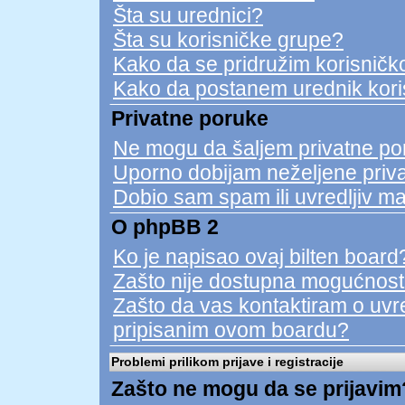
Šta su urednici?
Šta su korisničke grupe?
Kako da se pridružim korisničko
Kako da postanem urednik kori
Privatne poruke
Ne mogu da šaljem privatne po
Uporno dobijam neželjene priv
Dobio sam spam ili uvredljiv ma
O phpBB 2
Ko je napisao ovaj bilten board
Zašto nije dostupna mogućnost
Zašto da vas kontaktiram o uvred
pripisanim ovom boardu?
Problemi prilikom prijave i registracije
Zašto ne mogu da se prijavim