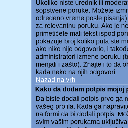
Ukoliko niste urednik ili modera
sopstvene poruke. Možete izmr
određeno vreme posle pisanja) t
za relevantnu poruku. Ako je n
primetićete mali tekst ispod po
pokazuje broj koliko puta ste m
ako niko nije odgovorio, i takođe
administratori izmene poruku (t
menjali i zašto). Znajte i to da 
kada neko na njih odgovori.
Nazad na vrh
Kako da dodam potpis mojoj 
Da biste dodali potpis prvo ga m
vašeg profila. Kada ga napravite
na formi da bi dodali potpis. M
svim vašim porukama uključiva