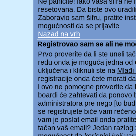
Ne paničite! Iako vaša šifra ne
resetovana. Da biste ovo uradili 
Zaboravio sam šifru
, pratite in
mogućnosti da se prijavite
Nazad na vrh
Registrovao sam se ali ne mo
Prvo proverite da li ste uneli tač
redu onda je moguća jedna od
uključena i kliknuli ste na
Mlađi
registracije onda ćete morati da 
i ovo ne pomogne proverite da li
boardi će zahtevati da ponovo bu
administratora pre nego [to bud
se registrujete biće vam rečeno 
vam je poslat email onda pratite 
tačan vaš email? Jedan razlog z