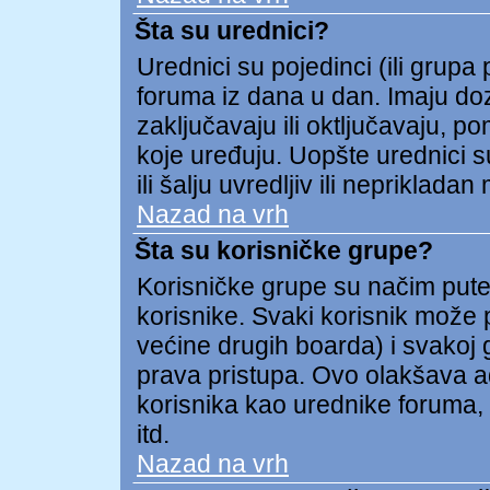
Šta su urednici?
Urednici su pojedinci (ili grupa
foruma iz dana u dan. Imaju doz
zaključavaju ili oktljučavaju, p
koje uređuju. Uopšte urednici s
ili šalju uvredljiv ili neprikladan 
Nazad na vrh
Šta su korisničke grupe?
Korisničke grupe su načim put
korisnike. Svaki korisnik može p
većine drugih boarda) i svakoj 
prava pristupa. Ovo olakšava a
korisnika kao urednike foruma, 
itd.
Nazad na vrh