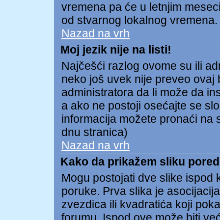
vremena pa će u letnjim meseci
od stvarnog lokalnog vremena.
Nazad na vrh
Moj jezik nije na listi!
Najčešći razlog ovome su ili admi
neko još uvek nije preveo ovaj b
administratora da li može da ins
a ako ne postoji osećajte se s
informacija možete pronaći na s
dnu stranica)
Nazad na vrh
Kako da prikažem sliku pore
Mogu postojati dve slike ispod
poruke. Prva slika je asocijacija
zvezdica ili kvadratića koji pok
forumu. Ispod ove može biti već