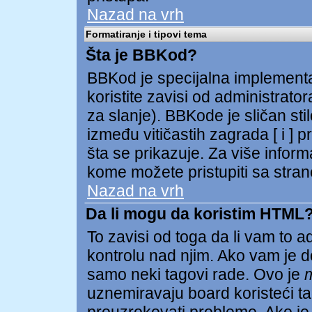
Nazad na vrh
Formatiranje i tipovi tema
Šta je BBKod?
BBKod je specijalna implementa
koristite zavisi od administrator
za slanje). BBKode je sličan st
između vitičastih zagrada [ i ] p
šta se prikazuje. Za više infor
kome možete pristupiti sa stran
Nazad na vrh
Da li mogu da koristim HTML
To zavisi od toga da li vam to 
kontrolu nad njim. Ako vam je d
samo neki tagovi rade. Ovo je
uznemiravaju board koristeći tag