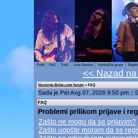
Profil
FAQ
Traži
Lista članova
Korisničke grupe
Regist
<< Nazad na
Neverne-Bebe.com forum
» FAQ
Sada je Pet Avg 07, 2026 9:50 pm ::
FAQ
Problemi prilikom prijave i reg
Zašto ne mogu da se prijavim?
Zašto uopšte moram da se regi