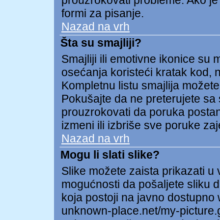
prouzrokovati probleme. Ako je
formi za pisanje.
Nazad na vrh
Šta su smajliji?
Smajliji ili emotivne ikonice su 
osećanja koristeći kratak kod, np
Kompletnu listu smajlija možete 
Pokušajte da ne preterujete sa 
prouzrokovati da poruka postane 
izmeni ili izbriše sve poruke za
Nazad na vrh
Mogu li slati slike?
Slike možete zaista prikazati 
mogućnosti da pošaljete sliku d
koja postoji na javno dostupno
unknown-place.net/my-picture.gi