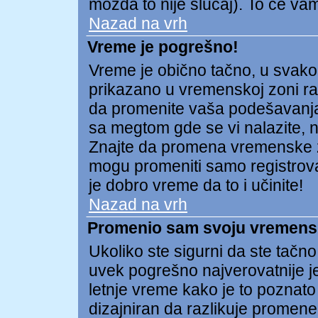
možda to nije slučaj). To će v
Nazad na vrh
Vreme je pogrešno!
Vreme je obično tačno, u svako
prikazano u vremenskoj zoni raz
da promenite vaša podešavanja
sa megtom gde se vi nalazite, np
Znajte da promena vremenske 
mogu promeniti samo registrovan
je dobro vreme da to i učinite!
Nazad na vrh
Promenio sam svoju vremensku
Ukoliko ste sigurni da ste tačn
uvek pogrešno najverovatnije j
letnje vreme kako je to poznato
dizajniran da razlikuje prome