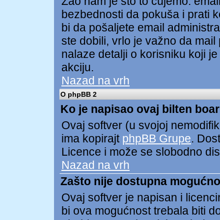
Žao nam je što to čujemo. ema
bezbednosti da pokuša i prati ko
bi da pošaljete email administ
ste dobili, vrlo je važno da mai
nalaze detalji o korisniku koji 
akciju.
Nazad na vrh
O phpBB 2
Ko je napisao ovaj bilten boa
Ovaj softver (u svojoj nemodifik
ima kopirajt
phpBB Grupe
. Dos
Licence i može se slobodno distr
Nazad na vrh
Zašto nije dostupna mogućno
Ovaj softver je napisan i licen
bi ova mogućnost trebala biti 