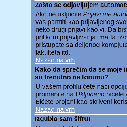
Zašto se odjavljujem automat
Ako ne uključite
Prijavi me aut
vas pamtiti kao prijavljenog s
neko drugi prijavi kao vi. Da biste
prilikom prijavljivanja, mada 
pristupate sa deljenog kompjuter
fakulteta itd.
Nazad na vrh
Kako da sprečim da se moje ime
su trenutno na forumu?
U vašem profilu ćete naći opcij
promenite na
Uključeno
bićete v
Bićete brojani kao skriveni koris
Nazad na vrh
Izgubio sam šifru!