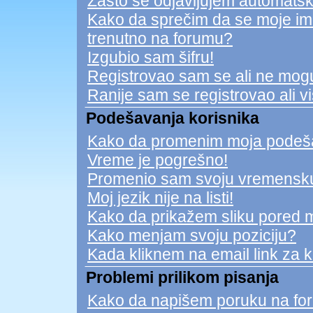
Zašto se odjavljujem automatsk
Kako da sprečim da se moje ime n
trenutno na forumu?
Izgubio sam šifru!
Registrovao sam se ali ne mogu
Ranije sam se registrovao ali v
Podešavanja korisnika
Kako da promenim moja podeš
Vreme je pogrešno!
Promenio sam svoju vremensku 
Moj jezik nije na listi!
Kako da prikažem sliku pored 
Kako menjam svoju poziciju?
Kada kliknem na email link za ko
Problemi prilikom pisanja
Kako da napišem poruku na fo