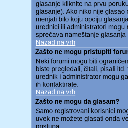
glasanje kliknite na prvu poruk
glasanje). Ako niko nije glasao o
menjati bilo koju opciju glasanja
urednici ili administratori mogu 
sprečava nameštanje glasanja 
Nazad na vrh
Zašto ne mogu pristupiti for
Neki forumi mogu biti ograničen
biste pregledali, čitali, pisali
urednik i administrator mogu ga
ih kontaktirate.
Nazad na vrh
Zašto ne mogu da glasam?
Samo registrovani korisnici mogu
uvek ne možete glasati onda v
pristupa.