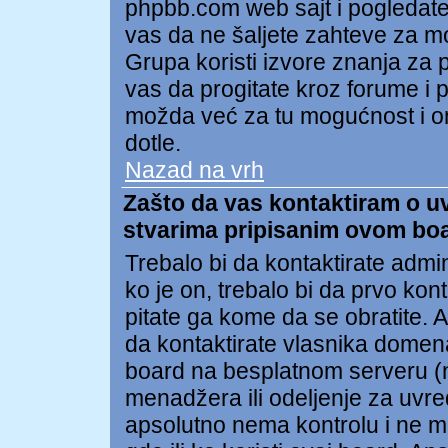
phpbb.com web sajt i pogledat
vas da ne šaljete zahteve za 
Grupa koristi izvore znanja za
vas da progitate kroz forume i po
možda već za tu mogućnost i on
dotle.
Nazad na vrh
Zašto da vas kontaktiram o uvr
stvarima pripisanim ovom bo
Trebalo bi da kontaktirate admi
ko je on, trebalo bi da prvo kon
pitate ga kome da se obratite.
da kontaktirate vlasnika domena 
board na besplatnom serveru (npr
menadžera ili odeljenje za uvr
apsolutno nema kontrolu i ne m