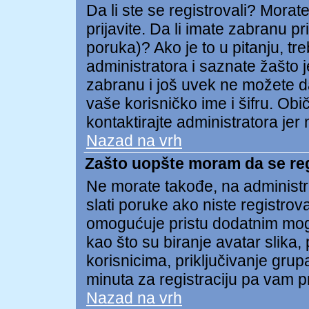
Da li ste se registrovali? Morate
prijavite. Da li imate zabranu p
poruka)? Ako je to u pitanju, tr
administratora i saznate žašto j
zabranu i još uvek ne možete d
vaše korisničko ime i šifru. Ob
kontaktirajte administratora je
Nazad na vrh
Zašto uopšte moram da se re
Ne morate takođe, na administra
slati poruke ako niste registro
omogućuje pristu dodatnim mog
kao što su biranje avatar slika,
korisnicima, priključivanje gru
minuta za registraciju pa vam p
Nazad na vrh