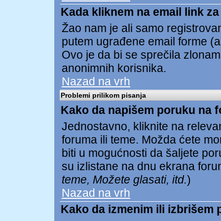
Kada kliknem na email link za 
Žao nam je ali samo registrovan
putem ugrađene email forme (ak
Ovo je da bi se sprečila zlona
anonimnih korisnika.
Nazad na vrh
Problemi prilikom pisanja
Kako da napišem poruku na 
Jednostavno, kliknite na relev
foruma ili teme. Možda ćete mor
biti u mogućnosti da šaljete p
su izlistane na dnu ekrana foru
teme, Možete glasati, itd.
)
Nazad na vrh
Kako da izmenim ili izbrišem