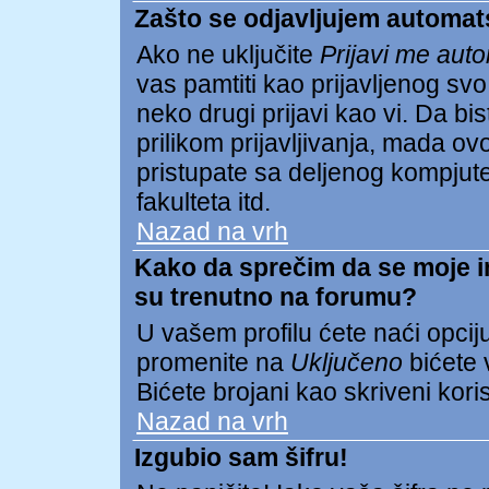
Zašto se odjavljujem automat
Ako ne uključite
Prijavi me aut
vas pamtiti kao prijavljenog s
neko drugi prijavi kao vi. Da biste
prilikom prijavljivanja, mada 
pristupate sa deljenog kompjuter
fakulteta itd.
Nazad na vrh
Kako da sprečim da se moje ime
su trenutno na forumu?
U vašem profilu ćete naći opcij
promenite na
Uključeno
bićete v
Bićete brojani kao skriveni koris
Nazad na vrh
Izgubio sam šifru!