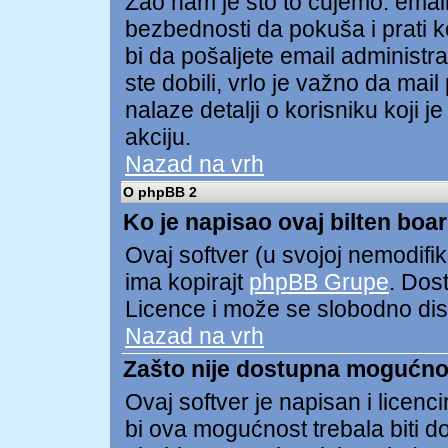
Žao nam je što to čujemo. ema
bezbednosti da pokuša i prati ko
bi da pošaljete email administ
ste dobili, vrlo je važno da mai
nalaze detalji o korisniku koji 
akciju.
Nazad na vrh
O phpBB 2
Ko je napisao ovaj bilten boa
Ovaj softver (u svojoj nemodifik
ima kopirajt
phpBB Grupe
. Dos
Licence i može se slobodno distr
Nazad na vrh
Zašto nije dostupna mogućno
Ovaj softver je napisan i licen
bi ova mogućnost trebala biti 