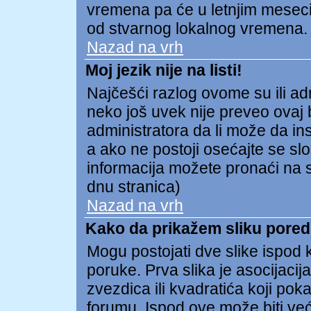
vremena pa će u letnjim meseci
od stvarnog lokalnog vremena.
Nazad na vrh
Moj jezik nije na listi!
Najčešći razlog ovome su ili admi
neko još uvek nije preveo ovaj b
administratora da li može da ins
a ako ne postoji osećajte se s
informacija možete pronaći na s
dnu stranica)
Nazad na vrh
Kako da prikažem sliku pore
Mogu postojati dve slike ispod
poruke. Prva slika je asocijacija
zvezdica ili kvadratića koji pok
forumu. Ispod ove može biti već