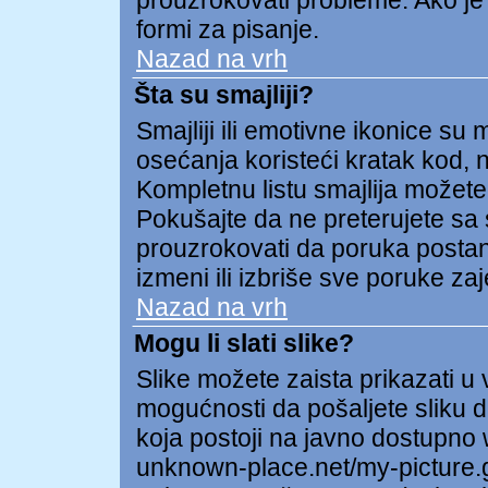
prouzrokovati probleme. Ako je
formi za pisanje.
Nazad na vrh
Šta su smajliji?
Smajliji ili emotivne ikonice su 
osećanja koristeći kratak kod, np
Kompletnu listu smajlija možete 
Pokušajte da ne preterujete sa 
prouzrokovati da poruka postane 
izmeni ili izbriše sve poruke za
Nazad na vrh
Mogu li slati slike?
Slike možete zaista prikazati 
mogućnosti da pošaljete sliku d
koja postoji na javno dostupno
unknown-place.net/my-picture.gi