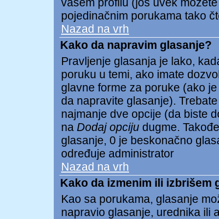
vašem profilu (još uvek možete
pojedinačnim porukama tako čto 
Nazad na vrh
Kako da napravim glasanje?
Pravljenje glasanja je lako, kada
poruku u temi, ako imate dozvo
glavne forme za poruke (ako je
da napravite glasanje). Trebate
najmanje dve opcije (da biste dod
na
Dodaj opciju
dugme. Takođe 
glasanje, 0 je beskonačno glasan
određuje administrator
Nazad na vrh
Kako da izmenim ili izbrišem 
Kao sa porukama, glasanje mož
napravio glasanje, urednika ili 