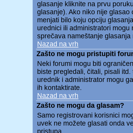
glasanje kliknite na prvu poruk
glasanje). Ako niko nije glasao o
menjati bilo koju opciju glasanja
urednici ili administratori mogu 
sprečava nameštanje glasanja 
Nazad na vrh
Zašto ne mogu pristupiti for
Neki forumi mogu biti ograničen
biste pregledali, čitali, pisali
urednik i administrator mogu ga
ih kontaktirate.
Nazad na vrh
Zašto ne mogu da glasam?
Samo registrovani korisnici mogu
uvek ne možete glasati onda v
pristupa.