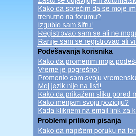
Zašto se odjavljujem automatsk
Kako da sprečim da se moje ime n
trenutno na forumu?
Izgubio sam šifru!
Registrovao sam se ali ne mogu
Ranije sam se registrovao ali v
Podešavanja korisnika
Kako da promenim moja podeš
Vreme je pogrešno!
Promenio sam svoju vremensku 
Moj jezik nije na listi!
Kako da prikažem sliku pored 
Kako menjam svoju poziciju?
Kada kliknem na email link za ko
Problemi prilikom pisanja
Kako da napišem poruku na fo