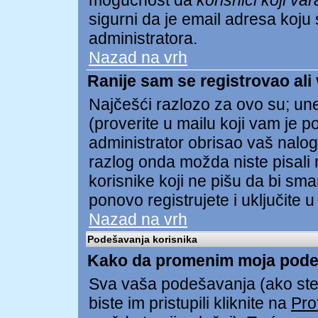
mogućnost da
korisnici koji va
sigurni da je email adresa koju s
administratora.
Nazad na vrh
Ranije sam se registrovao ali
Najčešći razlozo za ovo su; unel
(proverite u mailu koji vam je pos
administrator obrisao vaš nalog
razlog onda možda niste pisali 
korisnike koji ne pišu da bi sma
ponovo registrujete i uključite u
Nazad na vrh
Podešavanja korisnika
Kako da promenim moja pode
Sva vaša podešavanja (ako ste 
biste im pristupili kliknite na
Prof