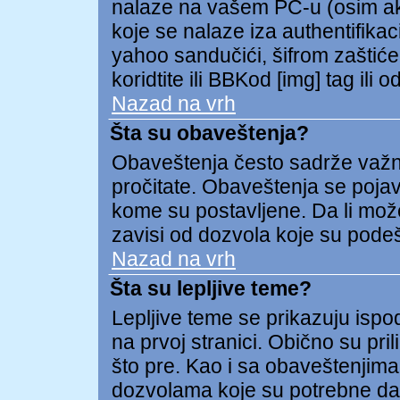
nalaze na vašem PC-u (osim ako 
koje se nalaze iza authentifikac
yahoo sandučići, šifrom zaštićeni
koridtite ili BBKod [img] tag il
Nazad na vrh
Šta su obaveštenja?
Obaveštenja često sadrže važnu 
pročitate. Obaveštenja se pojav
kome su postavljene. Da li može
zavisi od dozvola koje su pode
Nazad na vrh
Šta su lepljive teme?
Lepljive teme se prikazuju isp
na prvoj stranici. Obično su pril
što pre. Kao i sa obaveštenjima
dozvolama koje su potrebne da 