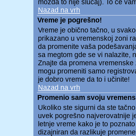
možda to nije slučaj). To će v
Nazad na vrh
Vreme je pogrešno!
Vreme je obično tačno, u svako
prikazano u vremenskoj zoni raz
da promenite vaša podešavanja
sa megtom gde se vi nalazite, np
Znajte da promena vremenske 
mogu promeniti samo registrovan
je dobro vreme da to i učinite!
Nazad na vrh
Promenio sam svoju vremensku
Ukoliko ste sigurni da ste tačn
uvek pogrešno najverovatnije j
letnje vreme kako je to poznato
dizajniran da razlikuje prome