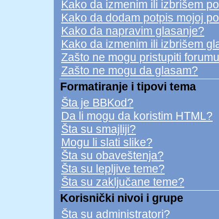
Kako da izmenim ili izbrišem p
Kako da dodam potpis mojoj po
Kako da napravim glasanje?
Kako da izmenim ili izbrišem g
Zašto ne mogu pristupiti forum
Zašto ne mogu da glasam?
Formatiranje i tipovi tema
Šta je BBKod?
Da li mogu da koristim HTML?
Šta su smajliji?
Mogu li slati slike?
Šta su obaveštenja?
Šta su lepljive teme?
Šta su zaključane teme?
Korisnički nivoi i grupe
Šta su administratori?