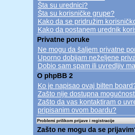
Šta su urednici?
Šta su korisničke grupe?
Kako da se pridružim korisničko
Kako da postanem urednik kori
Privatne poruke
Ne mogu da šaljem privatne po
Uporno dobijam neželjene priv
Dobio sam spam ili uvredljiv ma
O phpBB 2
Ko je napisao ovaj bilten board
Zašto nije dostupna mogućnost
Zašto da vas kontaktiram o uvred
pripisanim ovom boardu?
Problemi prilikom prijave i registracije
Zašto ne mogu da se prijavim