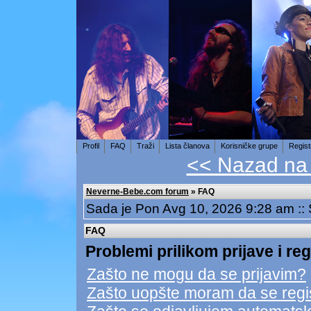
Profil
FAQ
Traži
Lista članova
Korisničke grupe
Regist
<< Nazad na
Neverne-Bebe.com forum
» FAQ
Sada je Pon Avg 10, 2026 9:28 am ::
FAQ
Problemi prilikom prijave i reg
Zašto ne mogu da se prijavim?
Zašto uopšte moram da se regi