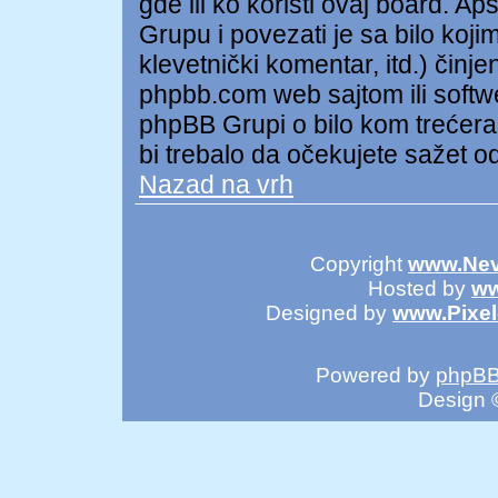
gde ili ko koristi ovaj board. A
Grupu i povezati je sa bilo kojim
klevetnički komentar, itd.) čin
phpbb.com web sajtom ili soft
phpBB Grupi o bilo kom trećer
bi trebalo da očekujete sažet o
Nazad na vrh
Copyright
www.Nev
Hosted by
ww
Designed by
www.Pixe
Powered by
phpB
Design