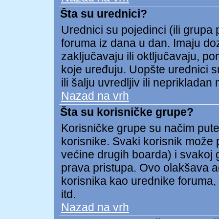
Šta su urednici?
Urednici su pojedinci (ili grupa
foruma iz dana u dan. Imaju doz
zaključavaju ili oktljučavaju, p
koje uređuju. Uopšte urednici s
ili šalju uvredljiv ili neprikladan 
Nazad na vrh
Šta su korisničke grupe?
Korisničke grupe su načim put
korisnike. Svaki korisnik može p
većine drugih boarda) i svakoj 
prava pristupa. Ovo olakšava a
korisnika kao urednike foruma, 
itd.
Nazad na vrh