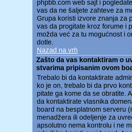
phpbb.com web sajt i pogledat
vas da ne šaljete zahteve za 
Grupa koristi izvore znanja za
vas da progitate kroz forume i po
možda već za tu mogućnost i on
dotle.
Nazad na vrh
Zašto da vas kontaktiram o uvr
stvarima pripisanim ovom bo
Trebalo bi da kontaktirate admi
ko je on, trebalo bi da prvo kon
pitate ga kome da se obratite.
da kontaktirate vlasnika domena 
board na besplatnom serveru (npr
menadžera ili odeljenje za uvr
apsolutno nema kontrolu i ne m