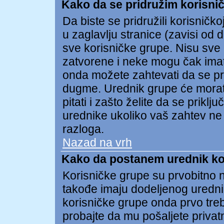
Kako da se pridružim korisnič
Da biste se pridružili korisničko
u zaglavlju stranice (zavisi od 
sve korisničke grupe. Nisu sv
zatvorene i neke mogu čak imat
onda možete zahtevati da se pri
dugme. Urednik grupe će morat
pitati i zašto želite da se prik
urednike ukoliko vaš zahtev ne
razloga.
Nazad na vrh
Kako da postanem urednik ko
Korisničke grupe su prvobitno n
takođe imaju dodeljenog uredni
korisničke grupe onda prvo treb
probajte da mu pošaljete privat