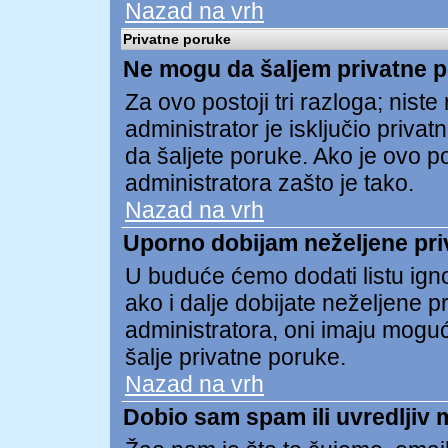
Nazad na vrh
Privatne poruke
Ne mogu da šaljem privatne 
Za ovo postoji tri razloga; niste re
administrator je isključio privat
da šaljete poruke. Ako je ovo pos
administratora zašto je tako.
Nazad na vrh
Uporno dobijam neželjene pri
U buduće ćemo dodati listu ign
ako i dalje dobijate neželjene 
administratora, oni imaju mogu
šalje privatne poruke.
Nazad na vrh
Dobio sam spam ili uvredljiv 