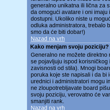
generalno unikatna ili lična za 
da omogući avatare i oni imaju i
dostupni. Ukoliko niste u mogućn
odluka administratora, trebalo b
smo da će biti dobar!)
Nazad na vrh
Kako menjam svoju poziciju?
Generalno ne možete direktno me
se pojavljuju ispod korisničkog
zavisnosti od stila). Mnogi board
poruka koje ste napisali i da bi 
urednici i administratori mogu i
ne zloupotrebljavate board pišu
svoju poziciju, verovatno će va
smanjiti rank.
Nazad na vrh