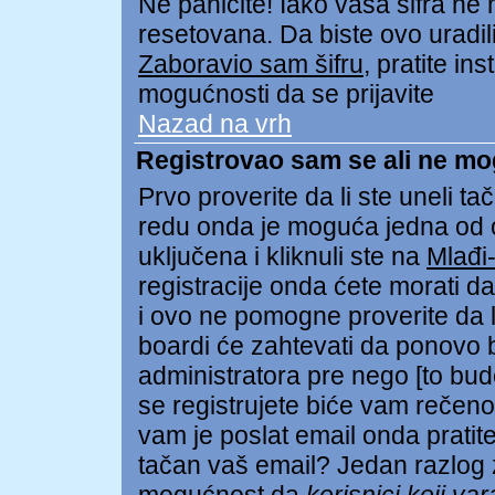
Ne paničite! Iako vaša šifra ne
resetovana. Da biste ovo uradili 
Zaboravio sam šifru
, pratite in
mogućnosti da se prijavite
Nazad na vrh
Registrovao sam se ali ne mo
Prvo proverite da li ste uneli tač
redu onda je moguća jedna od
uključena i kliknuli ste na
Mlađi
registracije onda ćete morati da 
i ovo ne pomogne proverite da li
boardi će zahtevati da ponovo bu
administratora pre nego [to bud
se registrujete biće vam rečeno 
vam je poslat email onda pratite 
tačan vaš email? Jedan razlog z