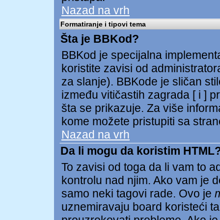
Nazad na vrh
Formatiranje i tipovi tema
Šta je BBKod?
BBKod je specijalna implementa
koristite zavisi od administrator
za slanje). BBKode je sličan st
između vitičastih zagrada [ i ] p
šta se prikazuje. Za više infor
kome možete pristupiti sa stran
Nazad na vrh
Da li mogu da koristim HTML
To zavisi od toga da li vam to 
kontrolu nad njim. Ako vam je d
samo neki tagovi rade. Ovo je
uznemiravaju board koristeći tag