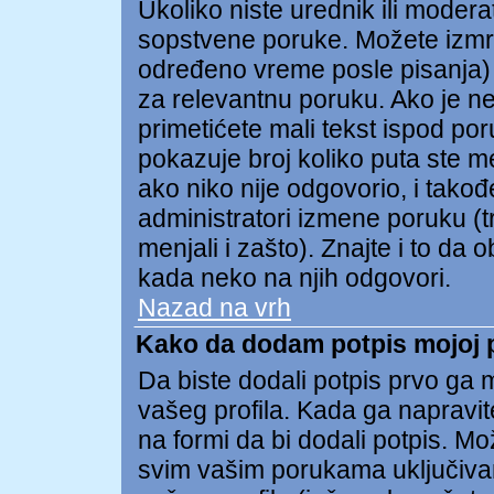
Ukoliko niste urednik ili modera
sopstvene poruke. Možete izmr
određeno vreme posle pisanja) t
za relevantnu poruku. Ako je n
primetićete mali tekst ispod po
pokazuje broj koliko puta ste m
ako niko nije odgovorio, i takođe
administratori izmene poruku (t
menjali i zašto). Znajte i to da 
kada neko na njih odgovori.
Nazad na vrh
Kako da dodam potpis mojoj 
Da biste dodali potpis prvo ga m
vašeg profila. Kada ga napravite
na formi da bi dodali potpis. M
svim vašim porukama uključiva