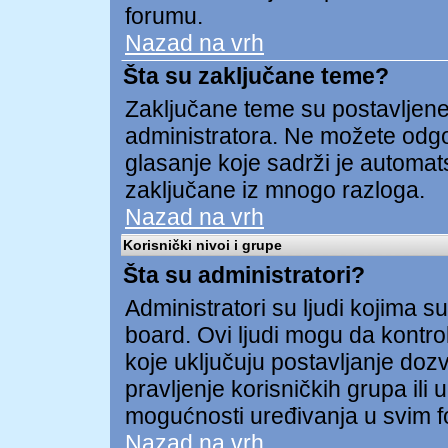
forumu.
Nazad na vrh
Šta su zaključane teme?
Zaključane teme su postavljene 
administratora. Ne možete odgov
glasanje koje sadrži je automa
zaključane iz mnogo razloga.
Nazad na vrh
Korisnički nivoi i grupe
Šta su administratori?
Administratori su ljudi kojima su
board. Ovi ljudi mogu da kontrol
koje uključuju postavljanje dozv
pravljenje korisničkih grupa ili
mogućnosti uređivanja u svim 
Nazad na vrh