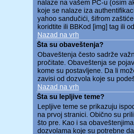
nalaze na vašem PC-u (osim ako 
koje se nalaze iza authentifikac
yahoo sandučići, šifrom zaštićeni
koridtite ili BBKod [img] tag il
Nazad na vrh
Šta su obaveštenja?
Obaveštenja često sadrže važnu 
pročitate. Obaveštenja se pojav
kome su postavljene. Da li može
zavisi od dozvola koje su pode
Nazad na vrh
Šta su lepljive teme?
Lepljive teme se prikazuju isp
na prvoj stranici. Obično su pril
što pre. Kao i sa obaveštenjima
dozvolama koje su potrebne da 