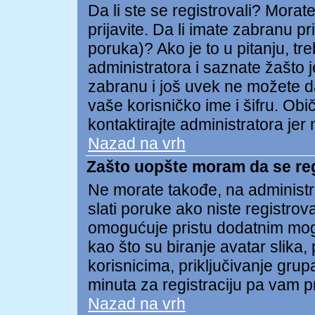
Da li ste se registrovali? Morate
prijavite. Da li imate zabranu p
poruka)? Ako je to u pitanju, tr
administratora i saznate žašto j
zabranu i još uvek ne možete d
vaše korisničko ime i šifru. Ob
kontaktirajte administratora je
Nazad na vrh
Zašto uopšte moram da se re
Ne morate takođe, na administra
slati poruke ako niste registro
omogućuje pristu dodatnim mog
kao što su biranje avatar slika,
korisnicima, priključivanje gru
minuta za registraciju pa vam p
Nazad na vrh