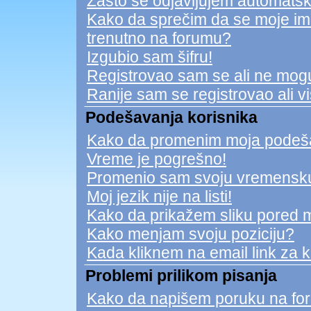
Zašto se odjavljujem automatsk
Kako da sprečim da se moje ime n
trenutno na forumu?
Izgubio sam šifru!
Registrovao sam se ali ne mogu
Ranije sam se registrovao ali v
Podešavanja korisnika
Kako da promenim moja podeš
Vreme je pogrešno!
Promenio sam svoju vremensku 
Moj jezik nije na listi!
Kako da prikažem sliku pored 
Kako menjam svoju poziciju?
Kada kliknem na email link za ko
Problemi prilikom pisanja
Kako da napišem poruku na fo