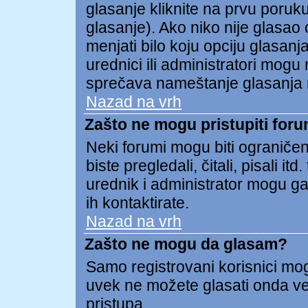
glasanje kliknite na prvu poruk
glasanje). Ako niko nije glasao o
menjati bilo koju opciju glasanja
urednici ili administratori mogu 
sprečava nameštanje glasanja 
Nazad na vrh
Zašto ne mogu pristupiti for
Neki forumi mogu biti ograničen
biste pregledali, čitali, pisali
urednik i administrator mogu ga
ih kontaktirate.
Nazad na vrh
Zašto ne mogu da glasam?
Samo registrovani korisnici mogu
uvek ne možete glasati onda v
pristupa.