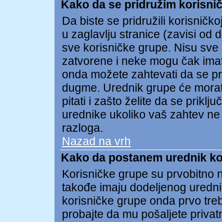
Kako da se pridružim korisnič
Da biste se pridružili korisničko
u zaglavlju stranice (zavisi od 
sve korisničke grupe. Nisu sv
zatvorene i neke mogu čak imat
onda možete zahtevati da se pri
dugme. Urednik grupe će morat
pitati i zašto želite da se prik
urednike ukoliko vaš zahtev ne
razloga.
Nazad na vrh
Kako da postanem urednik ko
Korisničke grupe su prvobitno n
takođe imaju dodeljenog uredni
korisničke grupe onda prvo treb
probajte da mu pošaljete privat