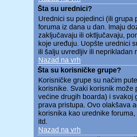
Šta su urednici?
Urednici su pojedinci (ili grupa
foruma iz dana u dan. Imaju doz
zaključavaju ili oktljučavaju, p
koje uređuju. Uopšte urednici s
ili šalju uvredljiv ili neprikladan 
Nazad na vrh
Šta su korisničke grupe?
Korisničke grupe su načim put
korisnike. Svaki korisnik može p
većine drugih boarda) i svakoj 
prava pristupa. Ovo olakšava a
korisnika kao urednike foruma, 
itd.
Nazad na vrh