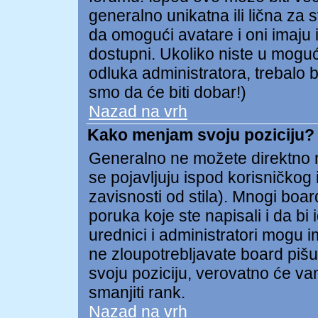
generalno unikatna ili lična za 
da omogući avatare i oni imaju i
dostupni. Ukoliko niste u mogućn
odluka administratora, trebalo b
smo da će biti dobar!)
Nazad na vrh
Kako menjam svoju poziciju?
Generalno ne možete direktno me
se pojavljuju ispod korisničkog
zavisnosti od stila). Mnogi board
poruka koje ste napisali i da bi 
urednici i administratori mogu i
ne zloupotrebljavate board pišu
svoju poziciju, verovatno će va
smanjiti rank.
Nazad na vrh