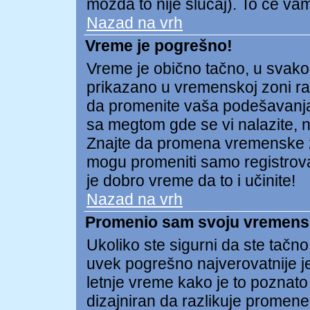
možda to nije slučaj). To će v
Nazad na vrh
Vreme je pogrešno!
Vreme je obično tačno, u svako
prikazano u vremenskoj zoni raz
da promenite vaša podešavanja
sa megtom gde se vi nalazite, np
Znajte da promena vremenske 
mogu promeniti samo registrovan
je dobro vreme da to i učinite!
Nazad na vrh
Promenio sam svoju vremensku
Ukoliko ste sigurni da ste tačn
uvek pogrešno najverovatnije j
letnje vreme kako je to poznato
dizajniran da razlikuje prome