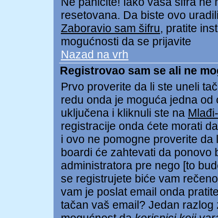
Ne paničite! Iako vaša šifra ne
resetovana. Da biste ovo uradili 
Zaboravio sam šifru
, pratite in
mogućnosti da se prijavite
Nazad na vrh
Registrovao sam se ali ne mo
Prvo proverite da li ste uneli tač
redu onda je moguća jedna od
uključena i kliknuli ste na
Mlađi
registracije onda ćete morati da 
i ovo ne pomogne proverite da li
boardi će zahtevati da ponovo bu
administratora pre nego [to bud
se registrujete biće vam rečeno 
vam je poslat email onda pratite 
tačan vaš email? Jedan razlog z