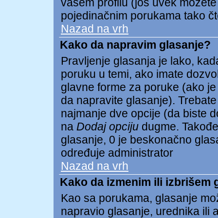
vašem profilu (još uvek možete
pojedinačnim porukama tako čto 
Nazad na vrh
Kako da napravim glasanje?
Pravljenje glasanja je lako, kada
poruku u temi, ako imate dozvo
glavne forme za poruke (ako je
da napravite glasanje). Trebate
najmanje dve opcije (da biste dod
na
Dodaj opciju
dugme. Takođe 
glasanje, 0 je beskonačno glasan
određuje administrator
Nazad na vrh
Kako da izmenim ili izbrišem 
Kao sa porukama, glasanje mož
napravio glasanje, urednika ili 