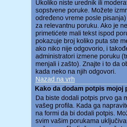
Ukoliko niste urednik ili modera
sopstvene poruke. Možete izmr
određeno vreme posle pisanja) t
za relevantnu poruku. Ako je n
primetićete mali tekst ispod po
pokazuje broj koliko puta ste m
ako niko nije odgovorio, i takođe
administratori izmene poruku (t
menjali i zašto). Znajte i to da 
kada neko na njih odgovori.
Nazad na vrh
Kako da dodam potpis mojoj 
Da biste dodali potpis prvo ga m
vašeg profila. Kada ga napravite
na formi da bi dodali potpis. M
svim vašim porukama uključiva