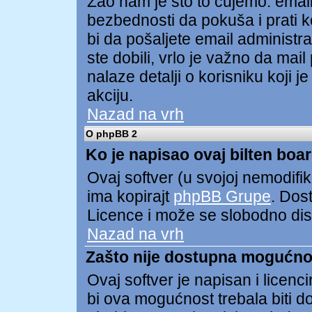
Žao nam je što to čujemo. ema
bezbednosti da pokuša i prati ko
bi da pošaljete email administ
ste dobili, vrlo je važno da mai
nalaze detalji o korisniku koji 
akciju.
Nazad na vrh
O phpBB 2
Ko je napisao ovaj bilten boa
Ovaj softver (u svojoj nemodifik
ima kopirajt
phpBB Grupe
. Dos
Licence i može se slobodno distr
Nazad na vrh
Zašto nije dostupna mogućno
Ovaj softver je napisan i licen
bi ova mogućnost trebala biti 