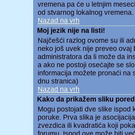
vremena pa će u letnjim meseci
od stvarnog lokalnog vremena.
Nazad na vrh
Moj jezik nije na listi!
Najčešći razlog ovome su ili admi
neko još uvek nije preveo ovaj b
administratora da li može da ins
a ako ne postoji osećajte se s
informacija možete pronaći na s
dnu stranica)
Nazad na vrh
Kako da prikažem sliku pore
Mogu postojati dve slike ispod
poruke. Prva slika je asocijacija
zvezdica ili kvadratića koji pok
forumu. Ispod ove može biti već