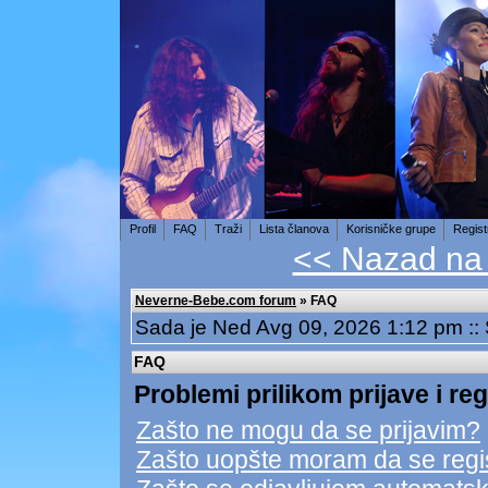
Profil
FAQ
Traži
Lista članova
Korisničke grupe
Regist
<< Nazad na
Neverne-Bebe.com forum
» FAQ
Sada je Ned Avg 09, 2026 1:12 pm :
FAQ
Problemi prilikom prijave i reg
Zašto ne mogu da se prijavim?
Zašto uopšte moram da se regi