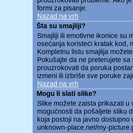
prouzrokovati probleme. Ako je
formi za pisanje.
Nazad na vrh
Šta su smajliji?
Smajliji ili emotivne ikonice su 
osećanja koristeći kratak kod, np
Kompletnu listu smajlija možete 
Pokušajte da ne preterujete sa 
prouzrokovati da poruka postane 
izmeni ili izbriše sve poruke za
Nazad na vrh
Mogu li slati slike?
Slike možete zaista prikazati 
mogućnosti da pošaljete sliku d
koja postoji na javno dostupno
unknown-place.net/my-picture.gi