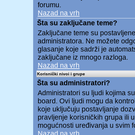
forumu.
Nazad na vrh
Šta su zaključane teme?
Zaključane teme su postavljene 
administratora. Ne možete odgov
glasanje koje sadrži je automa
zaključane iz mnogo razloga.
Nazad na vrh
Korisnički nivoi i grupe
Šta su administratori?
Administratori su ljudi kojima su
board. Ovi ljudi mogu da kontrol
koje uključuju postavljanje dozv
pravljenje korisničkih grupa ili
mogućnosti uređivanja u svim 
Nazad na vrh