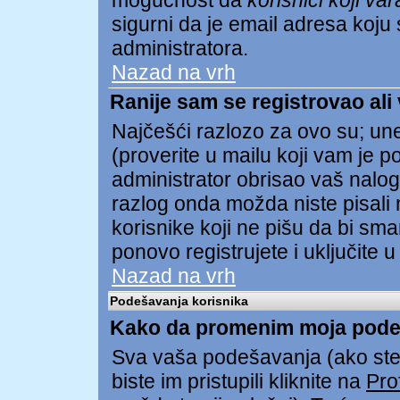
mogućnost da
korisnici koji va
sigurni da je email adresa koju s
administratora.
Nazad na vrh
Ranije sam se registrovao ali
Najčešći razlozo za ovo su; unel
(proverite u mailu koji vam je pos
administrator obrisao vaš nalog
razlog onda možda niste pisali 
korisnike koji ne pišu da bi sma
ponovo registrujete i uključite u
Nazad na vrh
Podešavanja korisnika
Kako da promenim moja pode
Sva vaša podešavanja (ako ste 
biste im pristupili kliknite na
Prof