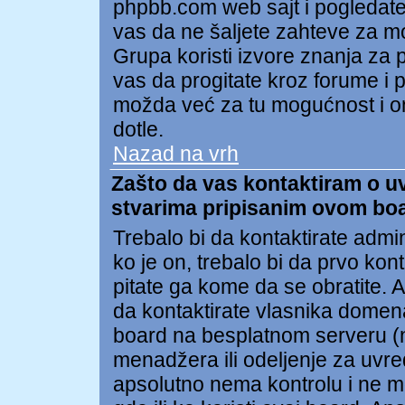
phpbb.com web sajt i pogledat
vas da ne šaljete zahteve za 
Grupa koristi izvore znanja za
vas da progitate kroz forume i po
možda već za tu mogućnost i on
dotle.
Nazad na vrh
Zašto da vas kontaktiram o uvr
stvarima pripisanim ovom bo
Trebalo bi da kontaktirate admi
ko je on, trebalo bi da prvo kon
pitate ga kome da se obratite.
da kontaktirate vlasnika domena 
board na besplatnom serveru (npr
menadžera ili odeljenje za uvr
apsolutno nema kontrolu i ne m