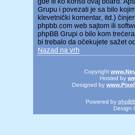
gde ili ko koristi ovaj board. A
Grupu i povezati je sa bilo kojim
klevetnički komentar, itd.) čin
phpbb.com web sajtom ili soft
phpBB Grupi o bilo kom trećer
bi trebalo da očekujete sažet o
Nazad na vrh
Copyright
www.Nev
Hosted by
ww
Designed by
www.Pixe
Powered by
phpB
Design