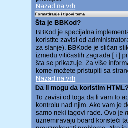
Nazad na vrh
Formatiranje i tipovi tema
Šta je BBKod?
BBKod je specijalna implementa
koristite zavisi od administrator
za slanje). BBKode je sličan st
između vitičastih zagrada [ i ] p
šta se prikazuje. Za više infor
kome možete pristupiti sa stran
Nazad na vrh
Da li mogu da koristim HTML
To zavisi od toga da li vam to 
kontrolu nad njim. Ako vam je d
samo neki tagovi rade. Ovo je
uznemiravaju board koristeći tag