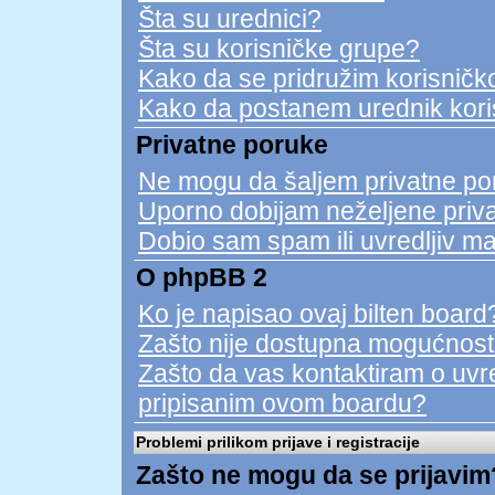
Šta su urednici?
Šta su korisničke grupe?
Kako da se pridružim korisničko
Kako da postanem urednik kori
Privatne poruke
Ne mogu da šaljem privatne po
Uporno dobijam neželjene priv
Dobio sam spam ili uvredljiv ma
O phpBB 2
Ko je napisao ovaj bilten board
Zašto nije dostupna mogućnost
Zašto da vas kontaktiram o uvred
pripisanim ovom boardu?
Problemi prilikom prijave i registracije
Zašto ne mogu da se prijavim