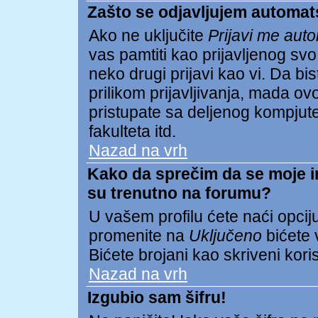
Zašto se odjavljujem automat
Ako ne uključite
Prijavi me aut
vas pamtiti kao prijavljenog s
neko drugi prijavi kao vi. Da biste
prilikom prijavljivanja, mada 
pristupate sa deljenog kompjuter
fakulteta itd.
Nazad na vrh
Kako da sprečim da se moje ime
su trenutno na forumu?
U vašem profilu ćete naći opcij
promenite na
Uključeno
bićete v
Bićete brojani kao skriveni koris
Nazad na vrh
Izgubio sam šifru!