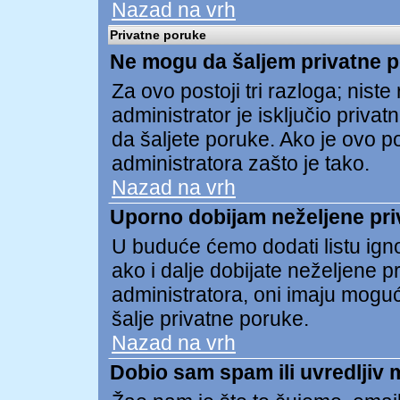
Nazad na vrh
Privatne poruke
Ne mogu da šaljem privatne 
Za ovo postoji tri razloga; niste re
administrator je isključio privat
da šaljete poruke. Ako je ovo pos
administratora zašto je tako.
Nazad na vrh
Uporno dobijam neželjene pri
U buduće ćemo dodati listu ign
ako i dalje dobijate neželjene 
administratora, oni imaju mogu
šalje privatne poruke.
Nazad na vrh
Dobio sam spam ili uvredljiv 