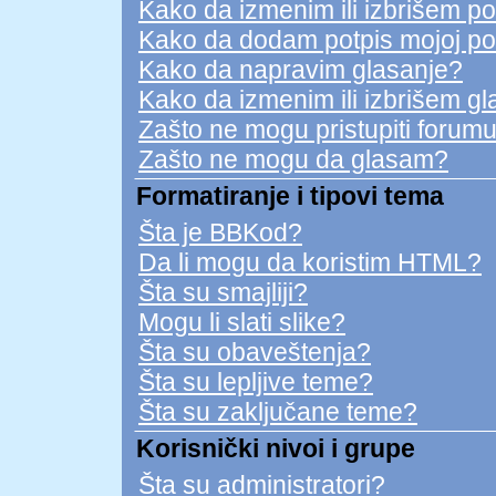
Kako da izmenim ili izbrišem p
Kako da dodam potpis mojoj po
Kako da napravim glasanje?
Kako da izmenim ili izbrišem g
Zašto ne mogu pristupiti forum
Zašto ne mogu da glasam?
Formatiranje i tipovi tema
Šta je BBKod?
Da li mogu da koristim HTML?
Šta su smajliji?
Mogu li slati slike?
Šta su obaveštenja?
Šta su lepljive teme?
Šta su zaključane teme?
Korisnički nivoi i grupe
Šta su administratori?