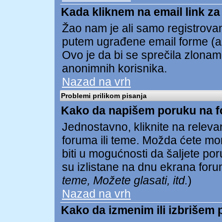
Kada kliknem na email link za 
Žao nam je ali samo registrovan
putem ugrađene email forme (ak
Ovo je da bi se sprečila zlona
anonimnih korisnika.
Nazad na vrh
Problemi prilikom pisanja
Kako da napišem poruku na 
Jednostavno, kliknite na relev
foruma ili teme. Možda ćete mor
biti u mogućnosti da šaljete p
su izlistane na dnu ekrana foru
teme, Možete glasati, itd.
)
Nazad na vrh
Kako da izmenim ili izbrišem