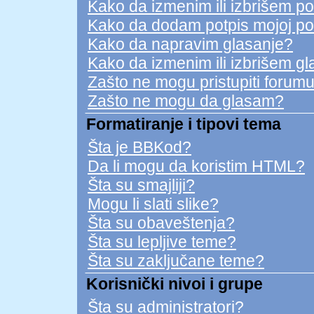
Kako da izmenim ili izbrišem p
Kako da dodam potpis mojoj po
Kako da napravim glasanje?
Kako da izmenim ili izbrišem g
Zašto ne mogu pristupiti forum
Zašto ne mogu da glasam?
Formatiranje i tipovi tema
Šta je BBKod?
Da li mogu da koristim HTML?
Šta su smajliji?
Mogu li slati slike?
Šta su obaveštenja?
Šta su lepljive teme?
Šta su zaključane teme?
Korisnički nivoi i grupe
Šta su administratori?