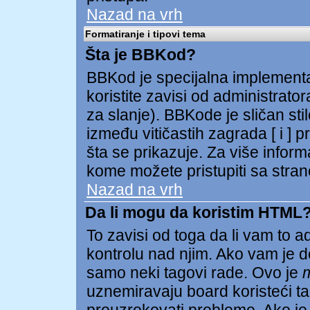
Nazad na vrh
Formatiranje i tipovi tema
Šta je BBKod?
BBKod je specijalna implementa
koristite zavisi od administrator
za slanje). BBKode je sličan st
između vitičastih zagrada [ i ] p
šta se prikazuje. Za više infor
kome možete pristupiti sa stran
Nazad na vrh
Da li mogu da koristim HTML
To zavisi od toga da li vam to 
kontrolu nad njim. Ako vam je d
samo neki tagovi rade. Ovo je
uznemiravaju board koristeći tag