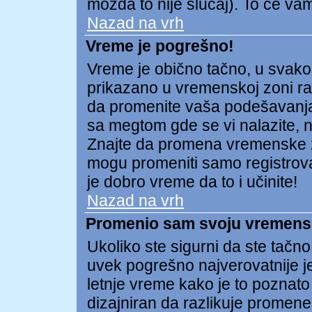
možda to nije slučaj). To će v
Nazad na vrh
Vreme je pogrešno!
Vreme je obično tačno, u svako
prikazano u vremenskoj zoni raz
da promenite vaša podešavanja
sa megtom gde se vi nalazite, np
Znajte da promena vremenske 
mogu promeniti samo registrovan
je dobro vreme da to i učinite!
Nazad na vrh
Promenio sam svoju vremensku
Ukoliko ste sigurni da ste tačn
uvek pogrešno najverovatnije j
letnje vreme kako je to poznato
dizajniran da razlikuje prome