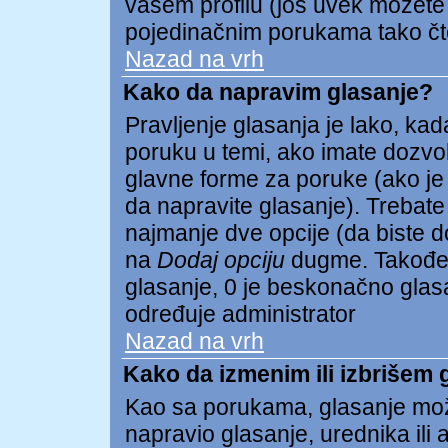
vašem profilu (još uvek možete
pojedinačnim porukama tako čto 
Nazad na vrh
Kako da napravim glasanje?
Pravljenje glasanja je lako, kada
poruku u temi, ako imate dozvo
glavne forme za poruke (ako je
da napravite glasanje). Trebate
najmanje dve opcije (da biste dod
na
Dodaj opciju
dugme. Takođe 
glasanje, 0 je beskonačno glasan
određuje administrator
Nazad na vrh
Kako da izmenim ili izbrišem 
Kao sa porukama, glasanje mož
napravio glasanje, urednika ili 