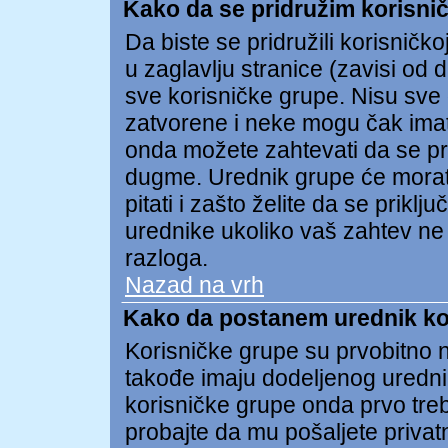
Kako da se pridružim korisnič
Da biste se pridružili korisničko
u zaglavlju stranice (zavisi od 
sve korisničke grupe. Nisu sv
zatvorene i neke mogu čak imat
onda možete zahtevati da se pri
dugme. Urednik grupe će morat
pitati i zašto želite da se prik
urednike ukoliko vaš zahtev ne
razloga.
Nazad na vrh
Kako da postanem urednik ko
Korisničke grupe su prvobitno n
takođe imaju dodeljenog uredni
korisničke grupe onda prvo treb
probajte da mu pošaljete privat