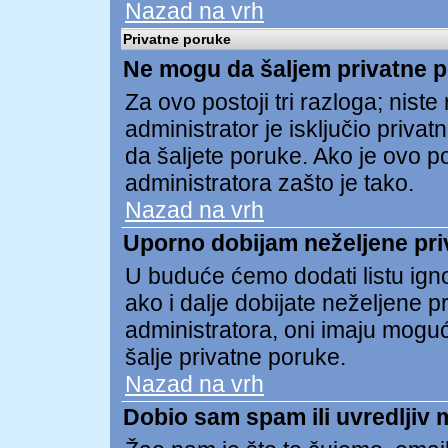
Nazad na vrh
Privatne poruke
Ne mogu da šaljem privatne 
Za ovo postoji tri razloga; niste re
administrator je isključio privat
da šaljete poruke. Ako je ovo pos
administratora zašto je tako.
Nazad na vrh
Uporno dobijam neželjene pri
U buduće ćemo dodati listu ign
ako i dalje dobijate neželjene 
administratora, oni imaju mogu
šalje privatne poruke.
Nazad na vrh
Dobio sam spam ili uvredljiv 