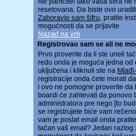
Ne paničite! Iako vaša šifra ne
resetovana. Da biste ovo uradili 
Zaboravio sam šifru
, pratite in
mogućnosti da se prijavite
Nazad na vrh
Registrovao sam se ali ne mo
Prvo proverite da li ste uneli tač
redu onda je moguća jedna od
uključena i kliknuli ste na
Mlađi
registracije onda ćete morati da 
i ovo ne pomogne proverite da li
boardi će zahtevati da ponovo bu
administratora pre nego [to bud
se registrujete biće vam rečeno 
vam je poslat email onda pratite 
tačan vaš email? Jedan razlog z