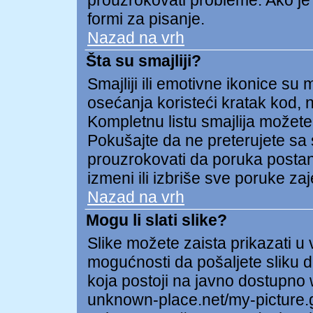
prouzrokovati probleme. Ako je
formi za pisanje.
Nazad na vrh
Šta su smajliji?
Smajliji ili emotivne ikonice su 
osećanja koristeći kratak kod, np
Kompletnu listu smajlija možete 
Pokušajte da ne preterujete sa 
prouzrokovati da poruka postane 
izmeni ili izbriše sve poruke za
Nazad na vrh
Mogu li slati slike?
Slike možete zaista prikazati 
mogućnosti da pošaljete sliku d
koja postoji na javno dostupno
unknown-place.net/my-picture.gi