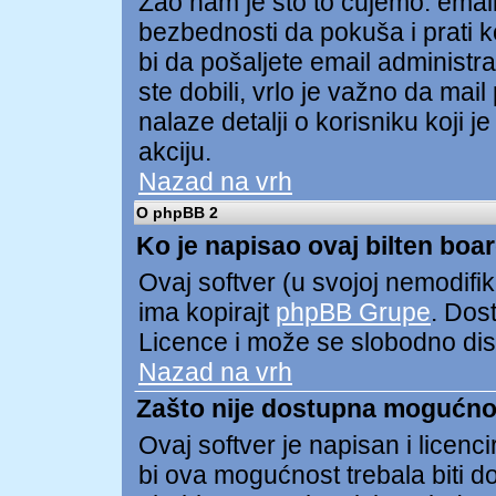
Žao nam je što to čujemo. ema
bezbednosti da pokuša i prati ko
bi da pošaljete email administ
ste dobili, vrlo je važno da mai
nalaze detalji o korisniku koji 
akciju.
Nazad na vrh
O phpBB 2
Ko je napisao ovaj bilten boa
Ovaj softver (u svojoj nemodifik
ima kopirajt
phpBB Grupe
. Dos
Licence i može se slobodno distr
Nazad na vrh
Zašto nije dostupna mogućno
Ovaj softver je napisan i licen
bi ova mogućnost trebala biti 