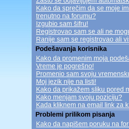
Zašto se odjavljujem automatsk
Kako da sprečim da se moje ime n
trenutno na forumu?
Izgubio sam šifru!
Registrovao sam se ali ne mogu
Ranije sam se registrovao ali v
Podešavanja korisnika
Kako da promenim moja podeš
Vreme je pogrešno!
Promenio sam svoju vremensku 
Moj jezik nije na listi!
Kako da prikažem sliku pored 
Kako menjam svoju poziciju?
Kada kliknem na email link za ko
Problemi prilikom pisanja
Kako da napišem poruku na fo