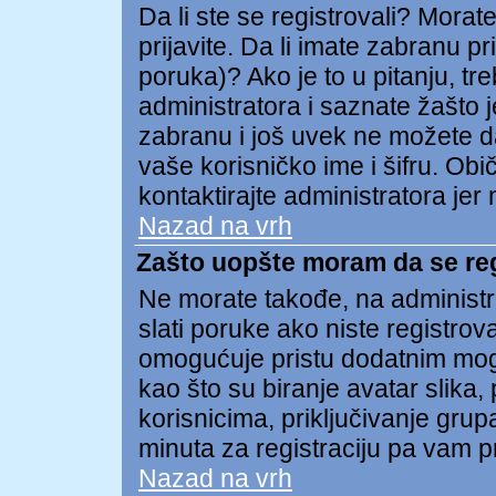
Da li ste se registrovali? Morate
prijavite. Da li imate zabranu p
poruka)? Ako je to u pitanju, tr
administratora i saznate žašto j
zabranu i još uvek ne možete d
vaše korisničko ime i šifru. Ob
kontaktirajte administratora je
Nazad na vrh
Zašto uopšte moram da se re
Ne morate takođe, na administra
slati poruke ako niste registro
omogućuje pristu dodatnim mog
kao što su biranje avatar slika,
korisnicima, priključivanje gru
minuta za registraciju pa vam p
Nazad na vrh