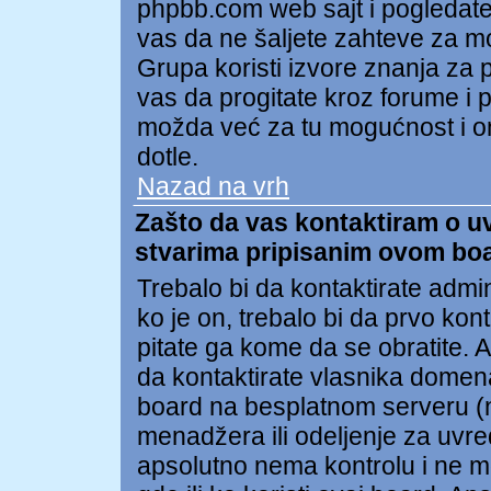
phpbb.com web sajt i pogledat
vas da ne šaljete zahteve za 
Grupa koristi izvore znanja za
vas da progitate kroz forume i po
možda već za tu mogućnost i on
dotle.
Nazad na vrh
Zašto da vas kontaktiram o uvr
stvarima pripisanim ovom bo
Trebalo bi da kontaktirate admi
ko je on, trebalo bi da prvo kon
pitate ga kome da se obratite.
da kontaktirate vlasnika domena 
board na besplatnom serveru (npr
menadžera ili odeljenje za uvr
apsolutno nema kontrolu i ne m