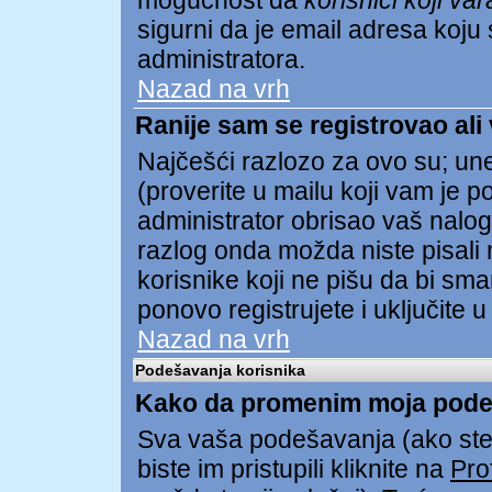
mogućnost da
korisnici koji va
sigurni da je email adresa koju s
administratora.
Nazad na vrh
Ranije sam se registrovao ali
Najčešći razlozo za ovo su; unel
(proverite u mailu koji vam je pos
administrator obrisao vaš nalog
razlog onda možda niste pisali 
korisnike koji ne pišu da bi sma
ponovo registrujete i uključite u
Nazad na vrh
Podešavanja korisnika
Kako da promenim moja pode
Sva vaša podešavanja (ako ste 
biste im pristupili kliknite na
Prof