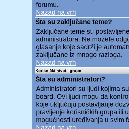
forumu.
Nazad na vrh
Šta su zaključane teme?
Zaključane teme su postavljene 
administratora. Ne možete odgov
glasanje koje sadrži je automa
zaključane iz mnogo razloga.
Nazad na vrh
Korisnički nivoi i grupe
Šta su administratori?
Administratori su ljudi kojima su
board. Ovi ljudi mogu da kontrol
koje uključuju postavljanje dozv
pravljenje korisničkih grupa ili
mogućnosti uređivanja u svim 
Nazad na vrh