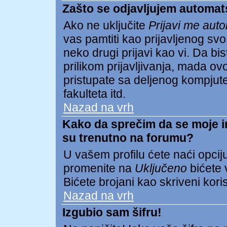
Zašto se odjavljujem automat
Ako ne uključite
Prijavi me aut
vas pamtiti kao prijavljenog s
neko drugi prijavi kao vi. Da biste
prilikom prijavljivanja, mada 
pristupate sa deljenog kompjuter
fakulteta itd.
Nazad na vrh
Kako da sprečim da se moje ime
su trenutno na forumu?
U vašem profilu ćete naći opcij
promenite na
Uključeno
bićete v
Bićete brojani kao skriveni koris
Nazad na vrh
Izgubio sam šifru!