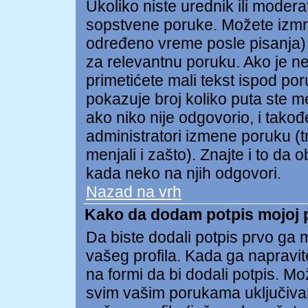
Ukoliko niste urednik ili modera
sopstvene poruke. Možete izmr
određeno vreme posle pisanja) t
za relevantnu poruku. Ako je n
primetićete mali tekst ispod po
pokazuje broj koliko puta ste m
ako niko nije odgovorio, i takođe
administratori izmene poruku (t
menjali i zašto). Znajte i to da 
kada neko na njih odgovori.
Nazad na vrh
Kako da dodam potpis mojoj 
Da biste dodali potpis prvo ga m
vašeg profila. Kada ga napravite
na formi da bi dodali potpis. M
svim vašim porukama uključiva