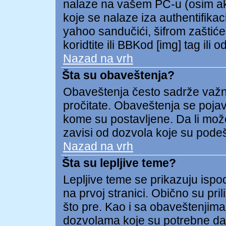
nalaze na vašem PC-u (osim ako 
koje se nalaze iza authentifikac
yahoo sandučići, šifrom zaštićeni
koridtite ili BBKod [img] tag il
Nazad na vrh
Šta su obaveštenja?
Obaveštenja često sadrže važnu 
pročitate. Obaveštenja se pojav
kome su postavljene. Da li može
zavisi od dozvola koje su pode
Nazad na vrh
Šta su lepljive teme?
Lepljive teme se prikazuju isp
na prvoj stranici. Obično su pril
što pre. Kao i sa obaveštenjima
dozvolama koje su potrebne da 