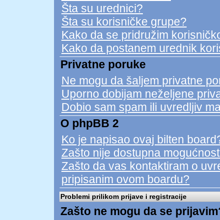
Šta su urednici?
Šta su korisničke grupe?
Kako da se pridružim korisničko
Kako da postanem urednik kori
Privatne poruke
Ne mogu da šaljem privatne po
Uporno dobijam neželjene priv
Dobio sam spam ili uvredljiv ma
O phpBB 2
Ko je napisao ovaj bilten board
Zašto nije dostupna mogućnost
Zašto da vas kontaktiram o uvred
pripisanim ovom boardu?
Problemi prilikom prijave i registracije
Zašto ne mogu da se prijavim