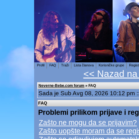
Profil
FAQ
Traži
Lista članova
Korisničke grupe
Regist
<< Nazad na
Neverne-Bebe.com forum
» FAQ
Sada je Sub Avg 08, 2026 10:12 pm 
FAQ
Problemi prilikom prijave i reg
Zašto ne mogu da se prijavim?
Zašto uopšte moram da se regi