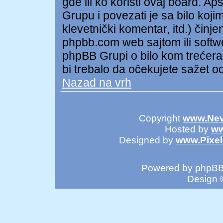
gde ili ko koristi ovaj board. A
Grupu i povezati je sa bilo kojim
klevetnički komentar, itd.) čin
phpbb.com web sajtom ili soft
phpBB Grupi o bilo kom trećer
bi trebalo da očekujete sažet o
Nazad na vrh
Copyright
www.Nev
Hosted by
ww
Designed by
www.Pixe
Powered by
phpB
Design