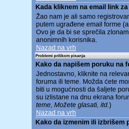
Kada kliknem na email link za 
Žao nam je ali samo registrovan
putem ugrađene email forme (ak
Ovo je da bi se sprečila zlona
anonimnih korisnika.
Nazad na vrh
Problemi prilikom pisanja
Kako da napišem poruku na 
Jednostavno, kliknite na relev
foruma ili teme. Možda ćete mor
biti u mogućnosti da šaljete p
su izlistane na dnu ekrana foru
teme, Možete glasati, itd.
)
Nazad na vrh
Kako da izmenim ili izbrišem