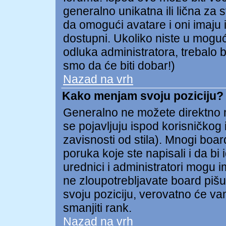
generalno unikatna ili lična za 
da omogući avatare i oni imaju i
dostupni. Ukoliko niste u mogućn
odluka administratora, trebalo b
smo da će biti dobar!)
Nazad na vrh
Kako menjam svoju poziciju?
Generalno ne možete direktno me
se pojavljuju ispod korisničkog
zavisnosti od stila). Mnogi board
poruka koje ste napisali i da bi 
urednici i administratori mogu i
ne zloupotrebljavate board pišu
svoju poziciju, verovatno će va
smanjiti rank.
Nazad na vrh