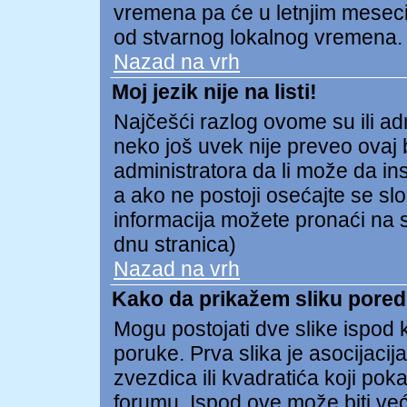
vremena pa će u letnjim meseci
od stvarnog lokalnog vremena.
Nazad na vrh
Moj jezik nije na listi!
Najčešći razlog ovome su ili admi
neko još uvek nije preveo ovaj b
administratora da li može da ins
a ako ne postoji osećajte se s
informacija možete pronaći na s
dnu stranica)
Nazad na vrh
Kako da prikažem sliku pore
Mogu postojati dve slike ispod
poruke. Prva slika je asocijacija
zvezdica ili kvadratića koji pok
forumu. Ispod ove može biti već