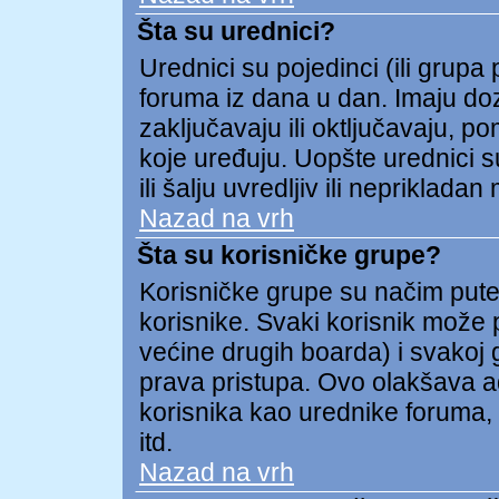
Šta su urednici?
Urednici su pojedinci (ili grupa
foruma iz dana u dan. Imaju doz
zaključavaju ili oktljučavaju, p
koje uređuju. Uopšte urednici s
ili šalju uvredljiv ili neprikladan 
Nazad na vrh
Šta su korisničke grupe?
Korisničke grupe su načim put
korisnike. Svaki korisnik može p
većine drugih boarda) i svakoj 
prava pristupa. Ovo olakšava a
korisnika kao urednike foruma, 
itd.
Nazad na vrh