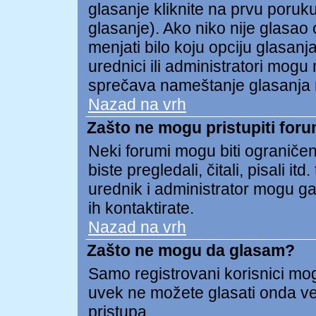
glasanje kliknite na prvu poruk
glasanje). Ako niko nije glasao o
menjati bilo koju opciju glasanja
urednici ili administratori mogu 
sprečava nameštanje glasanja 
Nazad na vrh
Zašto ne mogu pristupiti for
Neki forumi mogu biti ograničen
biste pregledali, čitali, pisali
urednik i administrator mogu ga
ih kontaktirate.
Nazad na vrh
Zašto ne mogu da glasam?
Samo registrovani korisnici mogu
uvek ne možete glasati onda v
pristupa.