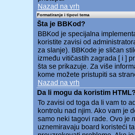
Nazad na vrh
Formatiranje i tipovi tema
Šta je BBKod?
BBKod je specijalna implementa
koristite zavisi od administrator
za slanje). BBKode je sličan st
između vitičastih zagrada [ i ] p
šta se prikazuje. Za više infor
kome možete pristupiti sa stran
Nazad na vrh
Da li mogu da koristim HTML
To zavisi od toga da li vam to 
kontrolu nad njim. Ako vam je d
samo neki tagovi rade. Ovo je
uznemiravaju board koristeći tag