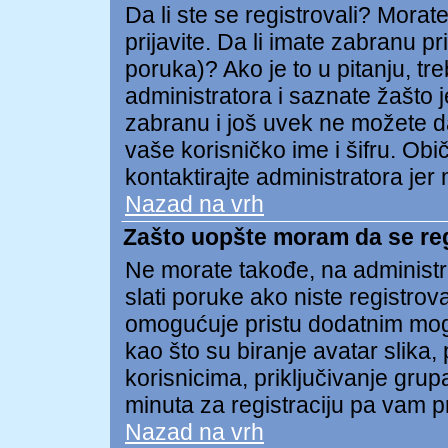
Da li ste se registrovali? Morate
prijavite. Da li imate zabranu p
poruka)? Ako je to u pitanju, tr
administratora i saznate žašto j
zabranu i još uvek ne možete d
vaše korisničko ime i šifru. Ob
kontaktirajte administratora je
Nazad na vrh
Zašto uopšte moram da se re
Ne morate takođe, na administra
slati poruke ako niste registro
omogućuje pristu dodatnim mog
kao što su biranje avatar slika,
korisnicima, priključivanje gru
minuta za registraciju pa vam p
Nazad na vrh