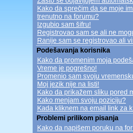
Zašto se odjavljujem automatsk
Kako da sprečim da se moje ime n
trenutno na forumu?
Izgubio sam šifru!
Registrovao sam se ali ne mogu
Ranije sam se registrovao ali v
Podešavanja korisnika
Kako da promenim moja podeš
Vreme je pogrešno!
Promenio sam svoju vremensku 
Moj jezik nije na listi!
Kako da prikažem sliku pored 
Kako menjam svoju poziciju?
Kada kliknem na email link za ko
Problemi prilikom pisanja
Kako da napišem poruku na fo