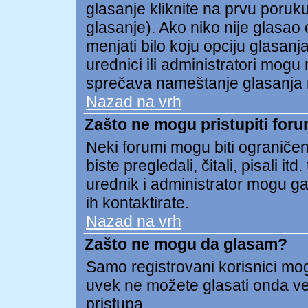
glasanje kliknite na prvu poruk
glasanje). Ako niko nije glasao o
menjati bilo koju opciju glasanja
urednici ili administratori mogu 
sprečava nameštanje glasanja 
Nazad na vrh
Zašto ne mogu pristupiti for
Neki forumi mogu biti ograničen
biste pregledali, čitali, pisali
urednik i administrator mogu ga
ih kontaktirate.
Nazad na vrh
Zašto ne mogu da glasam?
Samo registrovani korisnici mogu
uvek ne možete glasati onda v
pristupa.