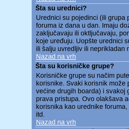
Šta su urednici?
Urednici su pojedinci (ili grupa
foruma iz dana u dan. Imaju doz
zaključavaju ili oktljučavaju, p
koje uređuju. Uopšte urednici s
ili šalju uvredljiv ili neprikladan 
Nazad na vrh
Šta su korisničke grupe?
Korisničke grupe su načim put
korisnike. Svaki korisnik može p
većine drugih boarda) i svakoj 
prava pristupa. Ovo olakšava a
korisnika kao urednike foruma, 
itd.
Nazad na vrh