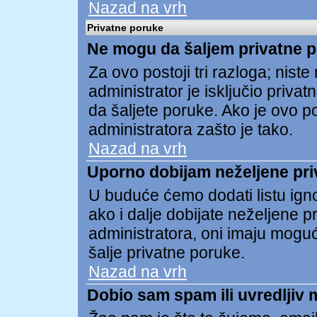
Nazad na vrh
Privatne poruke
Ne mogu da šaljem privatne 
Za ovo postoji tri razloga; niste re
administrator je isključio privat
da šaljete poruke. Ako je ovo pos
administratora zašto je tako.
Nazad na vrh
Uporno dobijam neželjene pri
U buduće ćemo dodati listu ign
ako i dalje dobijate neželjene 
administratora, oni imaju mogu
šalje privatne poruke.
Nazad na vrh
Dobio sam spam ili uvredljiv 