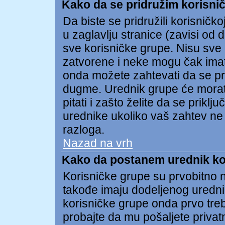
Kako da se pridružim korisnič
Da biste se pridružili korisničko
u zaglavlju stranice (zavisi od 
sve korisničke grupe. Nisu sv
zatvorene i neke mogu čak imat
onda možete zahtevati da se pri
dugme. Urednik grupe će morat
pitati i zašto želite da se prik
urednike ukoliko vaš zahtev ne
razloga.
Nazad na vrh
Kako da postanem urednik ko
Korisničke grupe su prvobitno n
takođe imaju dodeljenog uredni
korisničke grupe onda prvo treb
probajte da mu pošaljete privat