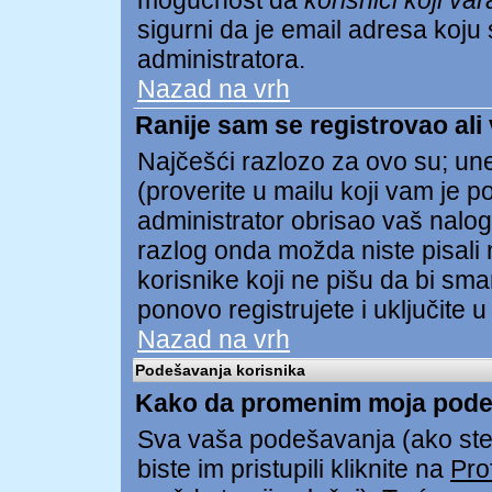
mogućnost da
korisnici koji va
sigurni da je email adresa koju s
administratora.
Nazad na vrh
Ranije sam se registrovao ali
Najčešći razlozo za ovo su; unel
(proverite u mailu koji vam je pos
administrator obrisao vaš nalog
razlog onda možda niste pisali 
korisnike koji ne pišu da bi sma
ponovo registrujete i uključite u
Nazad na vrh
Podešavanja korisnika
Kako da promenim moja pode
Sva vaša podešavanja (ako ste 
biste im pristupili kliknite na
Prof