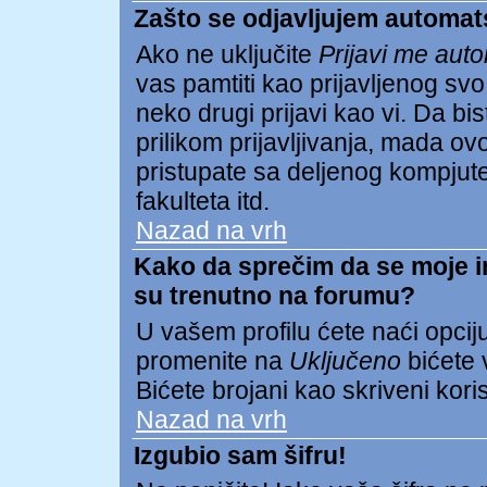
Zašto se odjavljujem automat
Ako ne uključite
Prijavi me aut
vas pamtiti kao prijavljenog s
neko drugi prijavi kao vi. Da biste
prilikom prijavljivanja, mada 
pristupate sa deljenog kompjuter
fakulteta itd.
Nazad na vrh
Kako da sprečim da se moje ime
su trenutno na forumu?
U vašem profilu ćete naći opcij
promenite na
Uključeno
bićete v
Bićete brojani kao skriveni koris
Nazad na vrh
Izgubio sam šifru!