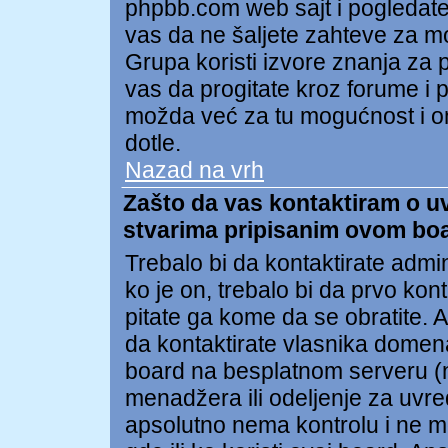
phpbb.com web sajt i pogledat
vas da ne šaljete zahteve za 
Grupa koristi izvore znanja za
vas da progitate kroz forume i po
možda već za tu mogućnost i on
dotle.
Nazad na vrh
Zašto da vas kontaktiram o uvr
stvarima pripisanim ovom bo
Trebalo bi da kontaktirate admi
ko je on, trebalo bi da prvo kon
pitate ga kome da se obratite.
da kontaktirate vlasnika domena 
board na besplatnom serveru (npr
menadžera ili odeljenje za uvr
apsolutno nema kontrolu i ne m