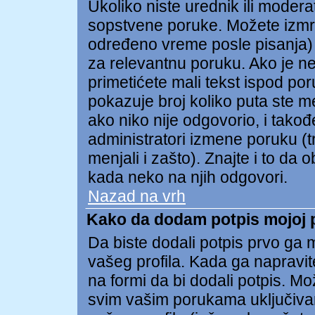
Ukoliko niste urednik ili modera
sopstvene poruke. Možete izmr
određeno vreme posle pisanja) t
za relevantnu poruku. Ako je n
primetićete mali tekst ispod po
pokazuje broj koliko puta ste m
ako niko nije odgovorio, i takođe
administratori izmene poruku (t
menjali i zašto). Znajte i to da 
kada neko na njih odgovori.
Nazad na vrh
Kako da dodam potpis mojoj 
Da biste dodali potpis prvo ga m
vašeg profila. Kada ga napravite
na formi da bi dodali potpis. M
svim vašim porukama uključiva