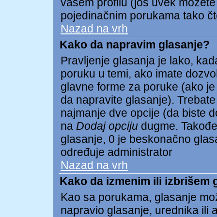
vašem profilu (još uvek možete
pojedinačnim porukama tako čto 
Nazad na vrh
Kako da napravim glasanje?
Pravljenje glasanja je lako, kada
poruku u temi, ako imate dozvo
glavne forme za poruke (ako je
da napravite glasanje). Trebate
najmanje dve opcije (da biste dod
na
Dodaj opciju
dugme. Takođe 
glasanje, 0 je beskonačno glasan
određuje administrator
Nazad na vrh
Kako da izmenim ili izbrišem 
Kao sa porukama, glasanje mož
napravio glasanje, urednika ili 