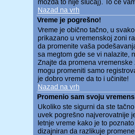
možda to nije slučaj). To će v
Nazad na vrh
Vreme je pogrešno!
Vreme je obično tačno, u svako
prikazano u vremenskoj zoni raz
da promenite vaša podešavanja
sa megtom gde se vi nalazite, np
Znajte da promena vremenske 
mogu promeniti samo registrovan
je dobro vreme da to i učinite!
Nazad na vrh
Promenio sam svoju vremensku
Ukoliko ste sigurni da ste tačn
uvek pogrešno najverovatnije j
letnje vreme kako je to poznato
dizajniran da razlikuje prome