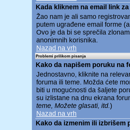
Kada kliknem na email link za 
Žao nam je ali samo registrovan
putem ugrađene email forme (ak
Ovo je da bi se sprečila zlona
anonimnih korisnika.
Nazad na vrh
Problemi prilikom pisanja
Kako da napišem poruku na 
Jednostavno, kliknite na relev
foruma ili teme. Možda ćete mor
biti u mogućnosti da šaljete p
su izlistane na dnu ekrana foru
teme, Možete glasati, itd.
)
Nazad na vrh
Kako da izmenim ili izbrišem