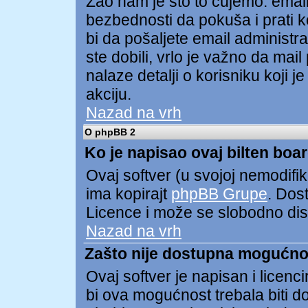
Žao nam je što to čujemo. ema
bezbednosti da pokuša i prati ko
bi da pošaljete email administ
ste dobili, vrlo je važno da mai
nalaze detalji o korisniku koji 
akciju.
Nazad na vrh
O phpBB 2
Ko je napisao ovaj bilten boa
Ovaj softver (u svojoj nemodifik
ima kopirajt
phpBB Grupe
. Dos
Licence i može se slobodno distr
Nazad na vrh
Zašto nije dostupna mogućno
Ovaj softver je napisan i licen
bi ova mogućnost trebala biti 