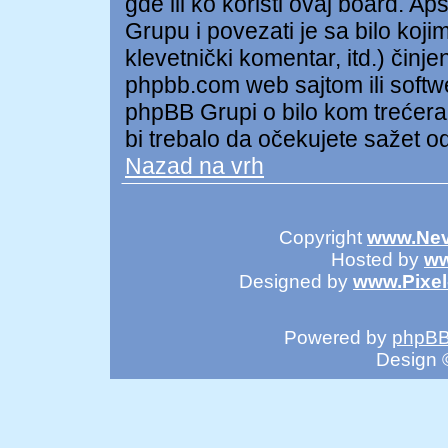
gde ili ko koristi ovaj board. A
Grupu i povezati je sa bilo kojim
klevetnički komentar, itd.) čin
phpbb.com web sajtom ili soft
phpBB Grupi o bilo kom trećer
bi trebalo da očekujete sažet o
Nazad na vrh
Copyright
www.Nev
Hosted by
ww
Designed by
www.Pixe
Powered by
phpB
Design