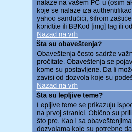
nalaze na vašem PC-u (osim ako 
koje se nalaze iza authentifikac
yahoo sandučići, šifrom zaštićeni
koridtite ili BBKod [img] tag il
Nazad na vrh
Šta su obaveštenja?
Obaveštenja često sadrže važnu 
pročitate. Obaveštenja se pojav
kome su postavljene. Da li može
zavisi od dozvola koje su pode
Nazad na vrh
Šta su lepljive teme?
Lepljive teme se prikazuju isp
na prvoj stranici. Obično su pril
što pre. Kao i sa obaveštenjima
dozvolama koje su potrebne da 