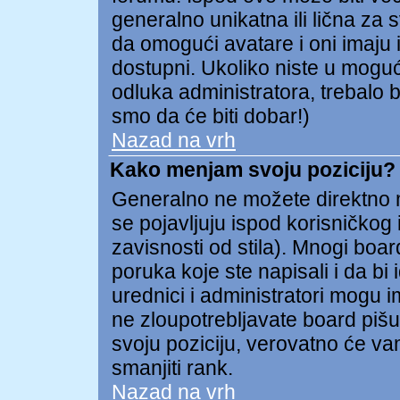
generalno unikatna ili lična za 
da omogući avatare i oni imaju i
dostupni. Ukoliko niste u mogućn
odluka administratora, trebalo b
smo da će biti dobar!)
Nazad na vrh
Kako menjam svoju poziciju?
Generalno ne možete direktno me
se pojavljuju ispod korisničkog
zavisnosti od stila). Mnogi board
poruka koje ste napisali i da bi 
urednici i administratori mogu i
ne zloupotrebljavate board pišu
svoju poziciju, verovatno će va
smanjiti rank.
Nazad na vrh