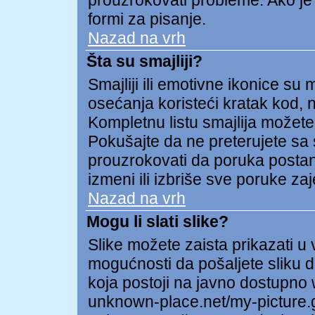
prouzrokovati probleme. Ako je
formi za pisanje.
Nazad na vrh
Šta su smajliji?
Smajliji ili emotivne ikonice su 
osećanja koristeći kratak kod, np
Kompletnu listu smajlija možete 
Pokušajte da ne preterujete sa 
prouzrokovati da poruka postane 
izmeni ili izbriše sve poruke za
Nazad na vrh
Mogu li slati slike?
Slike možete zaista prikazati 
mogućnosti da pošaljete sliku d
koja postoji na javno dostupno
unknown-place.net/my-picture.gi