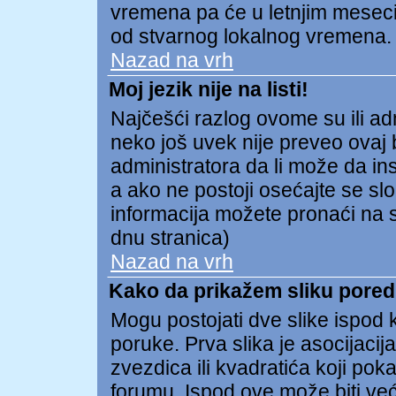
vremena pa će u letnjim meseci
od stvarnog lokalnog vremena.
Nazad na vrh
Moj jezik nije na listi!
Najčešći razlog ovome su ili admi
neko još uvek nije preveo ovaj b
administratora da li može da ins
a ako ne postoji osećajte se s
informacija možete pronaći na s
dnu stranica)
Nazad na vrh
Kako da prikažem sliku pore
Mogu postojati dve slike ispod
poruke. Prva slika je asocijacija
zvezdica ili kvadratića koji pok
forumu. Ispod ove može biti već