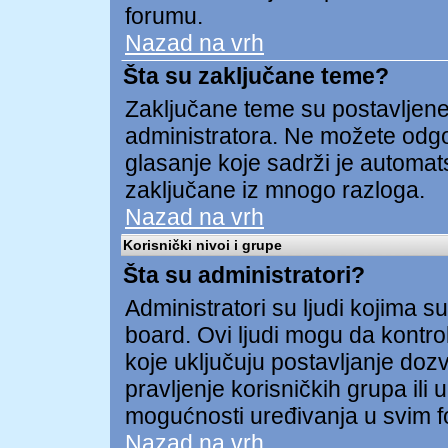
forumu.
Nazad na vrh
Šta su zaključane teme?
Zaključane teme su postavljene 
administratora. Ne možete odgov
glasanje koje sadrži je automa
zaključane iz mnogo razloga.
Nazad na vrh
Korisnički nivoi i grupe
Šta su administratori?
Administratori su ljudi kojima su
board. Ovi ljudi mogu da kontrol
koje uključuju postavljanje dozv
pravljenje korisničkih grupa ili
mogućnosti uređivanja u svim 
Nazad na vrh