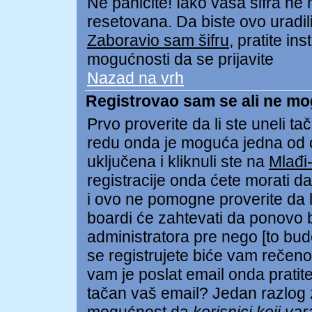
Ne paničite! Iako vaša šifra ne
resetovana. Da biste ovo uradili 
Zaboravio sam šifru
, pratite in
mogućnosti da se prijavite
Nazad na vrh
Registrovao sam se ali ne mo
Prvo proverite da li ste uneli tač
redu onda je moguća jedna od
uključena i kliknuli ste na
Mlađi
registracije onda ćete morati da 
i ovo ne pomogne proverite da li
boardi će zahtevati da ponovo bu
administratora pre nego [to bud
se registrujete biće vam rečeno 
vam je poslat email onda pratite 
tačan vaš email? Jedan razlog z