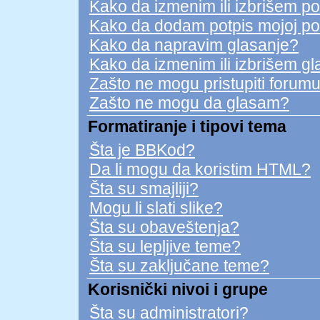
Kako da izmenim ili izbrišem p
Kako da dodam potpis mojoj po
Kako da napravim glasanje?
Kako da izmenim ili izbrišem g
Zašto ne mogu pristupiti forum
Zašto ne mogu da glasam?
Formatiranje i tipovi tema
Šta je BBKod?
Da li mogu da koristim HTML?
Šta su smajliji?
Mogu li slati slike?
Šta su obaveštenja?
Šta su lepljive teme?
Šta su zaključane teme?
Korisnički nivoi i grupe
Šta su administratori?