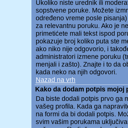
Ukoliko niste urednik ili modera
sopstvene poruke. Možete izmr
određeno vreme posle pisanja) t
za relevantnu poruku. Ako je n
primetićete mali tekst ispod po
pokazuje broj koliko puta ste m
ako niko nije odgovorio, i takođe
administratori izmene poruku (t
menjali i zašto). Znajte i to da 
kada neko na njih odgovori.
Nazad na vrh
Kako da dodam potpis mojoj 
Da biste dodali potpis prvo ga m
vašeg profila. Kada ga napravite
na formi da bi dodali potpis. M
svim vašim porukama uključiva