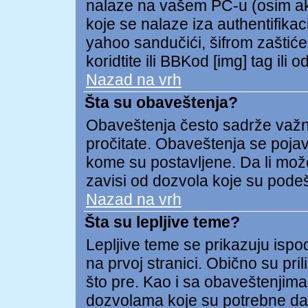
nalaze na vašem PC-u (osim ako 
koje se nalaze iza authentifikac
yahoo sandučići, šifrom zaštićeni
koridtite ili BBKod [img] tag il
Nazad na vrh
Šta su obaveštenja?
Obaveštenja često sadrže važnu 
pročitate. Obaveštenja se pojav
kome su postavljene. Da li može
zavisi od dozvola koje su pode
Nazad na vrh
Šta su lepljive teme?
Lepljive teme se prikazuju isp
na prvoj stranici. Obično su pril
što pre. Kao i sa obaveštenjima
dozvolama koje su potrebne da 