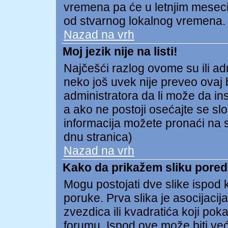
vremena pa će u letnjim meseci
od stvarnog lokalnog vremena.
Nazad na vrh
Moj jezik nije na listi!
Najčešći razlog ovome su ili admi
neko još uvek nije preveo ovaj b
administratora da li može da ins
a ako ne postoji osećajte se s
informacija možete pronaći na s
dnu stranica)
Nazad na vrh
Kako da prikažem sliku pore
Mogu postojati dve slike ispod
poruke. Prva slika je asocijacija
zvezdica ili kvadratića koji pok
forumu. Ispod ove može biti već