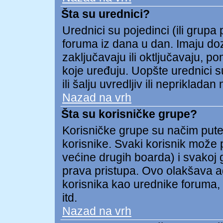
Šta su urednici?
Urednici su pojedinci (ili grupa
foruma iz dana u dan. Imaju doz
zaključavaju ili oktljučavaju, p
koje uređuju. Uopšte urednici s
ili šalju uvredljiv ili neprikladan 
Nazad na vrh
Šta su korisničke grupe?
Korisničke grupe su načim put
korisnike. Svaki korisnik može p
većine drugih boarda) i svakoj 
prava pristupa. Ovo olakšava a
korisnika kao urednike foruma, 
itd.
Nazad na vrh