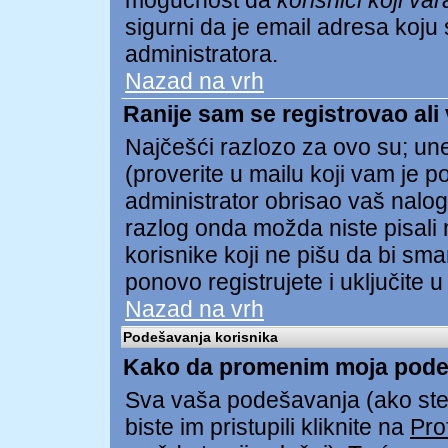
mogućnost da
korisnici koji va
sigurni da je email adresa koju s
administratora.
Nazad na vrh
Ranije sam se registrovao ali
Najčešći razlozo za ovo su; unel
(proverite u mailu koji vam je pos
administrator obrisao vaš nalog
razlog onda možda niste pisali 
korisnike koji ne pišu da bi sma
ponovo registrujete i uključite u
Nazad na vrh
Podešavanja korisnika
Kako da promenim moja pode
Sva vaša podešavanja (ako ste 
biste im pristupili kliknite na
Prof