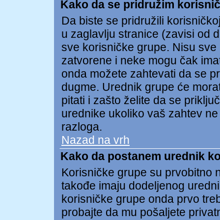
Kako da se pridružim korisnič
Da biste se pridružili korisničko
u zaglavlju stranice (zavisi od 
sve korisničke grupe. Nisu sv
zatvorene i neke mogu čak imat
onda možete zahtevati da se pri
dugme. Urednik grupe će morat
pitati i zašto želite da se prik
urednike ukoliko vaš zahtev ne
razloga.
Nazad na vrh
Kako da postanem urednik ko
Korisničke grupe su prvobitno n
takođe imaju dodeljenog uredni
korisničke grupe onda prvo treb
probajte da mu pošaljete privat