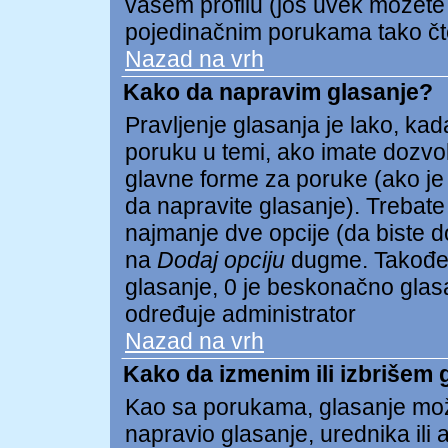
vašem profilu (još uvek možete
pojedinačnim porukama tako čto 
Nazad na vrh
Kako da napravim glasanje?
Pravljenje glasanja je lako, kada
poruku u temi, ako imate dozvo
glavne forme za poruke (ako je
da napravite glasanje). Trebate
najmanje dve opcije (da biste dod
na
Dodaj opciju
dugme. Takođe 
glasanje, 0 je beskonačno glasan
određuje administrator
Nazad na vrh
Kako da izmenim ili izbrišem 
Kao sa porukama, glasanje mož
napravio glasanje, urednika ili 