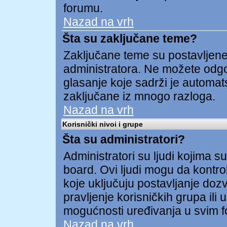
forumu.
Nazad na vrh
Šta su zaključane teme?
Zaključane teme su postavljene 
administratora. Ne možete odgov
glasanje koje sadrži je automa
zaključane iz mnogo razloga.
Nazad na vrh
Korisnički nivoi i grupe
Šta su administratori?
Administratori su ljudi kojima su
board. Ovi ljudi mogu da kontrol
koje uključuju postavljanje dozv
pravljenje korisničkih grupa ili
mogućnosti uređivanja u svim 
Nazad na vrh