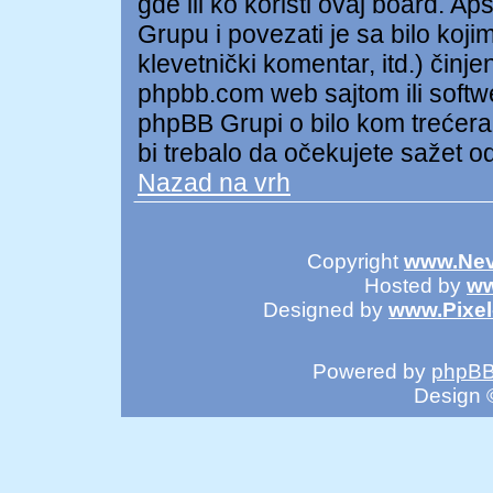
gde ili ko koristi ovaj board. A
Grupu i povezati je sa bilo kojim
klevetnički komentar, itd.) čin
phpbb.com web sajtom ili soft
phpBB Grupi o bilo kom trećer
bi trebalo da očekujete sažet o
Nazad na vrh
Copyright
www.Nev
Hosted by
ww
Designed by
www.Pixe
Powered by
phpB
Design