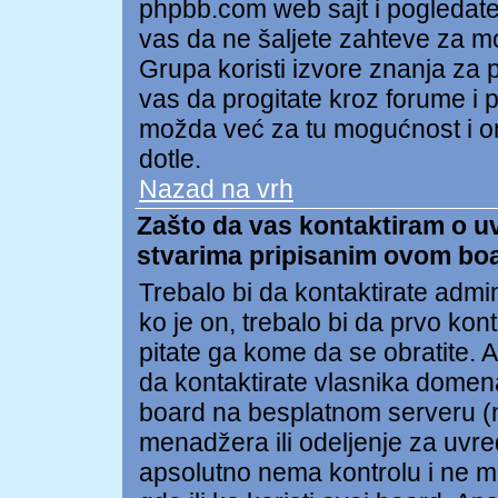
phpbb.com web sajt i pogledat
vas da ne šaljete zahteve za 
Grupa koristi izvore znanja za
vas da progitate kroz forume i po
možda već za tu mogućnost i on
dotle.
Nazad na vrh
Zašto da vas kontaktiram o uvr
stvarima pripisanim ovom bo
Trebalo bi da kontaktirate admi
ko je on, trebalo bi da prvo kon
pitate ga kome da se obratite.
da kontaktirate vlasnika domena 
board na besplatnom serveru (npr
menadžera ili odeljenje za uvr
apsolutno nema kontrolu i ne m