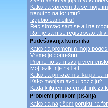
Zašto se odjavljujem automatsk
Kako da sprečim da se moje ime n
trenutno na forumu?
Izgubio sam šifru!
Registrovao sam se ali ne mogu
Ranije sam se registrovao ali v
Podešavanja korisnika
Kako da promenim moja podeš
Vreme je pogrešno!
Promenio sam svoju vremensku 
Moj jezik nije na listi!
Kako da prikažem sliku pored 
Kako menjam svoju poziciju?
Kada kliknem na email link za ko
Problemi prilikom pisanja
Kako da napišem poruku na fo