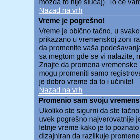
možda to nije slučaj). To će v
Nazad na vrh
Vreme je pogrešno!
Vreme je obično tačno, u svako
prikazano u vremenskoj zoni raz
da promenite vaša podešavanja
sa megtom gde se vi nalazite, np
Znajte da promena vremenske 
mogu promeniti samo registrovan
je dobro vreme da to i učinite!
Nazad na vrh
Promenio sam svoju vremensku
Ukoliko ste sigurni da ste tačn
uvek pogrešno najverovatnije j
letnje vreme kako je to poznato
dizajniran da razlikuje prome