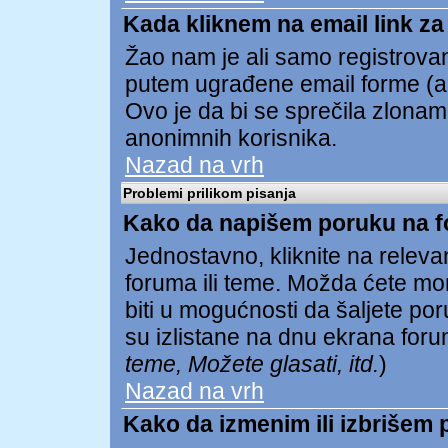
Kada kliknem na email link za 
Žao nam je ali samo registrovan
putem ugrađene email forme (ak
Ovo je da bi se sprečila zlona
anonimnih korisnika.
Nazad na vrh
Problemi prilikom pisanja
Kako da napišem poruku na 
Jednostavno, kliknite na relev
foruma ili teme. Možda ćete mor
biti u mogućnosti da šaljete p
su izlistane na dnu ekrana foru
teme, Možete glasati, itd.
)
Nazad na vrh
Kako da izmenim ili izbrišem