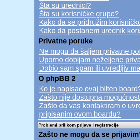
Šta su urednici?
Šta su korisničke grupe?
Kako da se pridružim korisničko
Kako da postanem urednik kori
Privatne poruke
Ne mogu da šaljem privatne po
Uporno dobijam neželjene priv
Dobio sam spam ili uvredljiv ma
O phpBB 2
Ko je napisao ovaj bilten board
Zašto nije dostupna mogućnost
Zašto da vas kontaktiram o uvred
pripisanim ovom boardu?
Problemi prilikom prijave i registracije
Zašto ne mogu da se prijavim