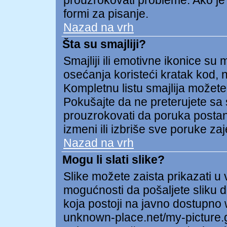
prouzrokovati probleme. Ako je
formi za pisanje.
Nazad na vrh
Šta su smajliji?
Smajliji ili emotivne ikonice su 
osećanja koristeći kratak kod, np
Kompletnu listu smajlija možete 
Pokušajte da ne preterujete sa 
prouzrokovati da poruka postane 
izmeni ili izbriše sve poruke za
Nazad na vrh
Mogu li slati slike?
Slike možete zaista prikazati 
mogućnosti da pošaljete sliku d
koja postoji na javno dostupno
unknown-place.net/my-picture.gi