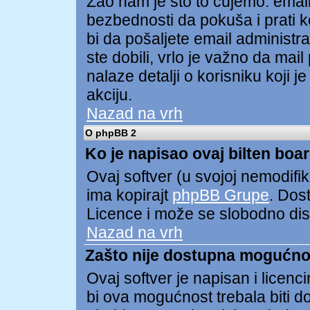
Žao nam je što to čujemo. ema
bezbednosti da pokuša i prati ko
bi da pošaljete email administ
ste dobili, vrlo je važno da mai
nalaze detalji o korisniku koji 
akciju.
Nazad na vrh
O phpBB 2
Ko je napisao ovaj bilten boa
Ovaj softver (u svojoj nemodifik
ima kopirajt
phpBB Grupe
. Dos
Licence i može se slobodno distr
Nazad na vrh
Zašto nije dostupna mogućno
Ovaj softver je napisan i licen
bi ova mogućnost trebala biti 