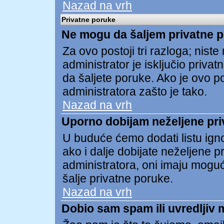
Nazad na vrh
Privatne poruke
Ne mogu da šaljem privatne 
Za ovo postoji tri razloga; niste re
administrator je isključio privat
da šaljete poruke. Ako je ovo pos
administratora zašto je tako.
Nazad na vrh
Uporno dobijam neželjene pri
U buduće ćemo dodati listu ign
ako i dalje dobijate neželjene 
administratora, oni imaju mogu
šalje privatne poruke.
Nazad na vrh
Dobio sam spam ili uvredljiv 