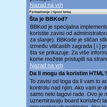
Nazad na vrh
Formatiranje i tipovi tema
Šta je BBKod?
BBKod je specijalna implementa
koristite zavisi od administrator
za slanje). BBKode je sličan st
između vitičastih zagrada [ i ] p
šta se prikazuje. Za više infor
kome možete pristupiti sa stran
Nazad na vrh
Da li mogu da koristim HTML
To zavisi od toga da li vam to 
kontrolu nad njim. Ako vam je d
samo neki tagovi rade. Ovo je
uznemiravaju board koristeći tag