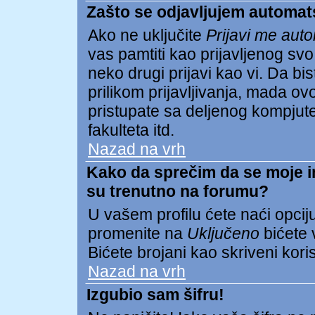
Zašto se odjavljujem automat
Ako ne uključite
Prijavi me aut
vas pamtiti kao prijavljenog s
neko drugi prijavi kao vi. Da biste
prilikom prijavljivanja, mada 
pristupate sa deljenog kompjuter
fakulteta itd.
Nazad na vrh
Kako da sprečim da se moje ime
su trenutno na forumu?
U vašem profilu ćete naći opcij
promenite na
Uključeno
bićete v
Bićete brojani kao skriveni koris
Nazad na vrh
Izgubio sam šifru!