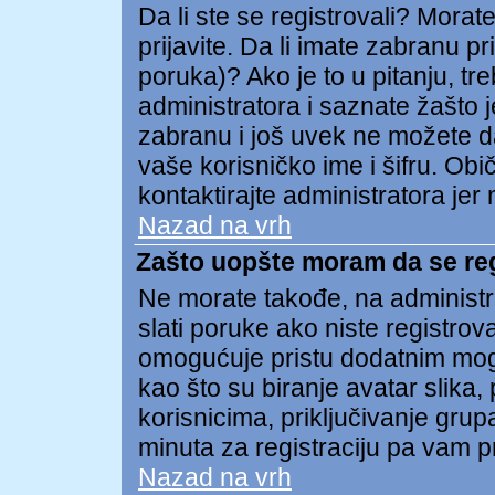
Da li ste se registrovali? Morate
prijavite. Da li imate zabranu p
poruka)? Ako je to u pitanju, tr
administratora i saznate žašto j
zabranu i još uvek ne možete d
vaše korisničko ime i šifru. Ob
kontaktirajte administratora je
Nazad na vrh
Zašto uopšte moram da se re
Ne morate takođe, na administra
slati poruke ako niste registro
omogućuje pristu dodatnim mog
kao što su biranje avatar slika,
korisnicima, priključivanje gru
minuta za registraciju pa vam p
Nazad na vrh