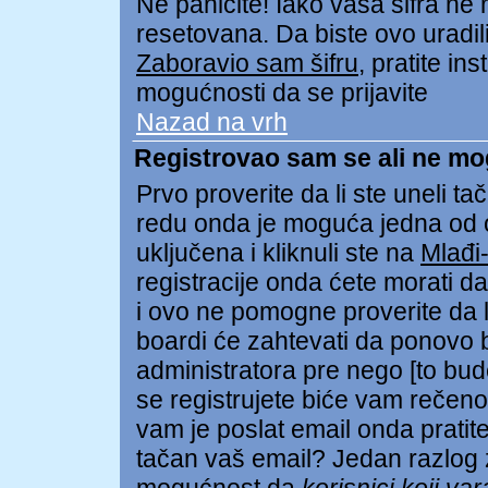
Ne paničite! Iako vaša šifra ne
resetovana. Da biste ovo uradili 
Zaboravio sam šifru
, pratite in
mogućnosti da se prijavite
Nazad na vrh
Registrovao sam se ali ne mo
Prvo proverite da li ste uneli tač
redu onda je moguća jedna od
uključena i kliknuli ste na
Mlađi
registracije onda ćete morati da 
i ovo ne pomogne proverite da li
boardi će zahtevati da ponovo bu
administratora pre nego [to bud
se registrujete biće vam rečeno 
vam je poslat email onda pratite 
tačan vaš email? Jedan razlog z