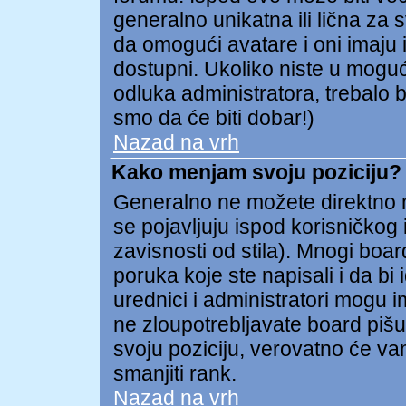
generalno unikatna ili lična za 
da omogući avatare i oni imaju i
dostupni. Ukoliko niste u mogućn
odluka administratora, trebalo b
smo da će biti dobar!)
Nazad na vrh
Kako menjam svoju poziciju?
Generalno ne možete direktno me
se pojavljuju ispod korisničkog
zavisnosti od stila). Mnogi board
poruka koje ste napisali i da bi 
urednici i administratori mogu i
ne zloupotrebljavate board pišu
svoju poziciju, verovatno će va
smanjiti rank.
Nazad na vrh