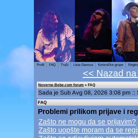
Profil
FAQ
Traži
Lista članova
Korisničke grupe
Regist
<< Nazad na
Neverne-Bebe.com forum
» FAQ
Sada je Sub Avg 08, 2026 3:08 pm ::
FAQ
Problemi prilikom prijave i reg
Zašto ne mogu da se prijavim?
Zašto uopšte moram da se regi