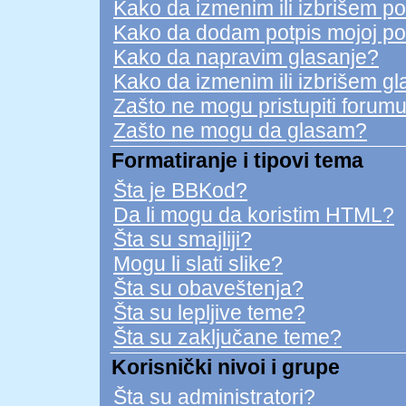
Kako da izmenim ili izbrišem p
Kako da dodam potpis mojoj po
Kako da napravim glasanje?
Kako da izmenim ili izbrišem g
Zašto ne mogu pristupiti forum
Zašto ne mogu da glasam?
Formatiranje i tipovi tema
Šta je BBKod?
Da li mogu da koristim HTML?
Šta su smajliji?
Mogu li slati slike?
Šta su obaveštenja?
Šta su lepljive teme?
Šta su zaključane teme?
Korisnički nivoi i grupe
Šta su administratori?