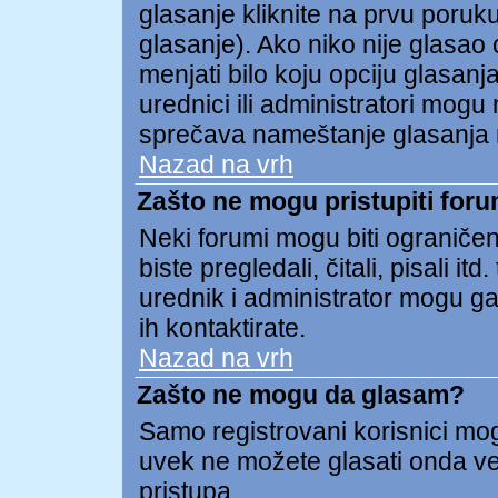
glasanje kliknite na prvu poruk
glasanje). Ako niko nije glasao o
menjati bilo koju opciju glasanja
urednici ili administratori mogu 
sprečava nameštanje glasanja 
Nazad na vrh
Zašto ne mogu pristupiti for
Neki forumi mogu biti ograničen
biste pregledali, čitali, pisali
urednik i administrator mogu ga
ih kontaktirate.
Nazad na vrh
Zašto ne mogu da glasam?
Samo registrovani korisnici mogu
uvek ne možete glasati onda v
pristupa.