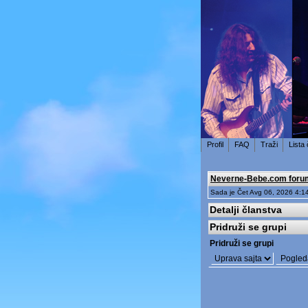
Profil
FAQ
Traži
Lista
Neverne-Bebe.com foru
Sada je Čet Avg 06, 2026 4:1
Detalji članstva
Pridruži se grupi
Pridruži se grupi