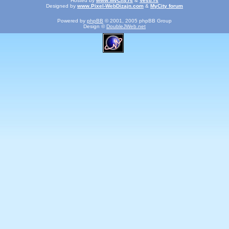
Hosted by
www.MyCity.rs
&
Vesti.rs
Designed by
www.Pixel-WebDizajn.com
&
MyCity forum
Powered by
phpBB
© 2001, 2005 phpBB Group
Design ©
DoubleJWeb.net