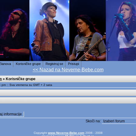
 članova
Korisničke grupe
Registruj se
Pristupi
<< Nazad na Neverne-Bebe.com
m
» Korisničke grupe
4 pm :: Sva vremena su GMT + 2 sata
Skoči na:
Copyright
www.Neverne-Bebe.com
2006 - 2008