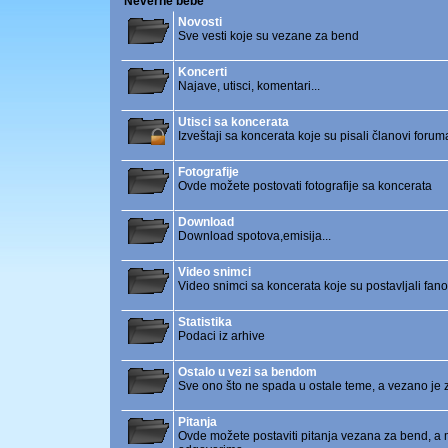
Neverne bebe
Novosti
Sve vesti koje su vezane za bend
Koncerti
Najave, utisci, komentari...
Utisci sa koncerata
Izveštaji sa koncerata koje su pisali članovi forum
Fotografije
Ovde možete postovati fotografije sa koncerata
Download
Download spotova,emisija...
Video snimci
Video snimci sa koncerata koje su postavljali fanov
Statistika
Podaci iz arhive
Ostalo u vezi sa bendom
Sve ono što ne spada u ostale teme, a vezano je
Pitanja
Ovde možete postaviti pitanja vezana za bend, a 