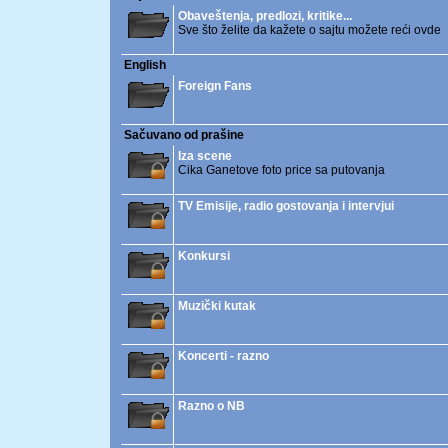
Obaveštenja, predlozi, kritike...
Sve što želite da kažete o sajtu možete reći ovde
English
Foreign Fans
Sačuvano od prašine
Iza scene
Cika Ganetove foto price sa putovanja
TV Emisije, radio gostovanja i intervjui
Konkursi
Muzički kutak
Koncerti - razno
Razno o NB