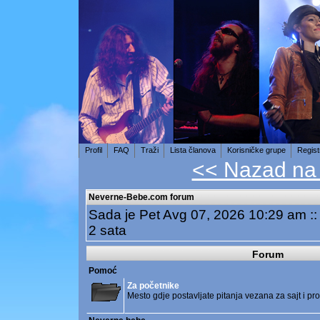
Profil
FAQ
Traži
Lista članova
Korisničke grupe
Regist
<< Nazad na
Neverne-Bebe.com forum
Sada je Pet Avg 07, 2026 10:29 am 
2 sata
Forum
Pomoć
Za početnike
Mesto gdje postavljate pitanja vezana za sajt i p