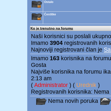
Ostalo
Čestitke
Ko je trenutno na forumu
Naši korisnici su poslali ukupn
Imamo
3904
registrovanih kori
Najnoviji registrovani član je
Sa
Imamo
163
korisnika na forumu:
Gosta
Najviše korisnika na forumu ika
2:13 am
(
Administrator
) (
Urednik
)
Registrovanih korisnika: Nema
Nema novih poruka