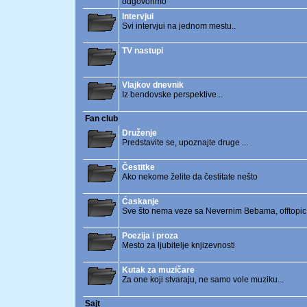
odgovorimo
Intervjui
Svi intervjui na jednom mestu..
TV nastupi
Vlajkov dnevnik
Iz bendovske perspektive...
Fan club
Druženje
Predstavite se, upoznajte druge ...
Čestitke
Ako nekome želite da čestitate nešto
Ćaskanje
Sve što nema veze sa Nevernim Bebama, offtopic i
Poezija i proza
Mesto za ljubitelje knjizevnosti
Kutak za muzičare
Za one koji stvaraju, ne samo vole muziku...
Sajt