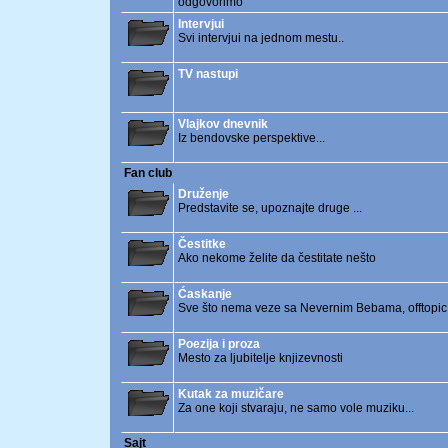
odgovorimo
Intervjui
Svi intervjui na jednom mestu..
TV nastupi
Vlajkov dnevnik
Iz bendovske perspektive...
Fan club
Druženje
Predstavite se, upoznajte druge ...
Čestitke
Ako nekome želite da čestitate nešto
Ćaskanje
Sve što nema veze sa Nevernim Bebama, offtopic i
Poezija i proza
Mesto za ljubitelje knjizevnosti
Kutak za muzičare
Za one koji stvaraju, ne samo vole muziku...
Sajt