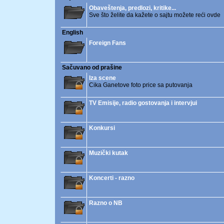
Obaveštenja, predlozi, kritike...
Sve što želite da kažete o sajtu možete reći ovde
English
Foreign Fans
Sačuvano od prašine
Iza scene
Cika Ganetove foto price sa putovanja
TV Emisije, radio gostovanja i intervjui
Konkursi
Muzički kutak
Koncerti - razno
Razno o NB