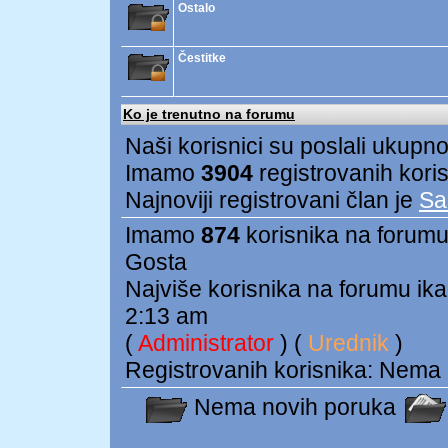
Ostalo
Čestitke
Ko je trenutno na forumu
Naši korisnici su poslali ukupn
Imamo
3904
registrovanih kori
Najnoviji registrovani član je
Sa
Imamo
874
korisnika na forumu:
Gosta
Najviše korisnika na forumu ika
2:13 am
(
Administrator
) (
Urednik
)
Registrovanih korisnika: Nema
Nema novih poruka