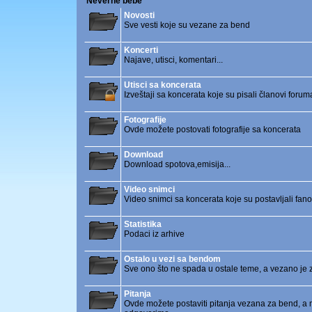
Neverne bebe
Novosti
Sve vesti koje su vezane za bend
Koncerti
Najave, utisci, komentari...
Utisci sa koncerata
Izveštaji sa koncerata koje su pisali članovi forum
Fotografije
Ovde možete postovati fotografije sa koncerata
Download
Download spotova,emisija...
Video snimci
Video snimci sa koncerata koje su postavljali fanov
Statistika
Podaci iz arhive
Ostalo u vezi sa bendom
Sve ono što ne spada u ostale teme, a vezano je
Pitanja
Ovde možete postaviti pitanja vezana za bend, a 