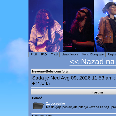
Profil
FAQ
Traži
Lista članova
Korisničke grupe
Regist
<< Nazad na
Neverne-Bebe.com forum
Sada je Ned Avg 09, 2026 11:53 am 
+ 2 sata
Forum
Pomoć
Za početnike
Mesto gdje postavljate pitanja vezana za sajt i p