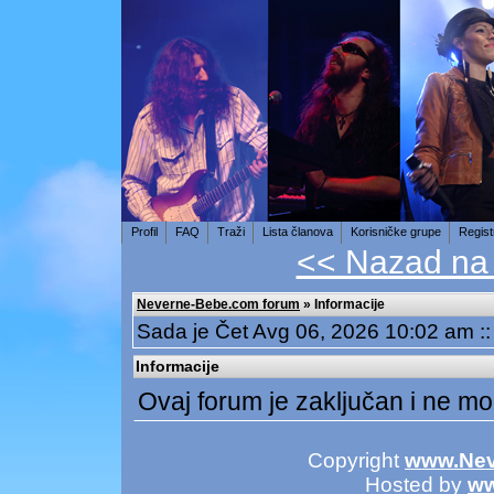
Profil
FAQ
Traži
Lista članova
Korisničke grupe
Regist
<< Nazad na
Neverne-Bebe.com forum
» Informacije
Sada je Čet Avg 06, 2026 10:02 am :
Informacije
Ovaj forum je zaključan i ne mož
Copyright
www.Nev
Hosted by
ww