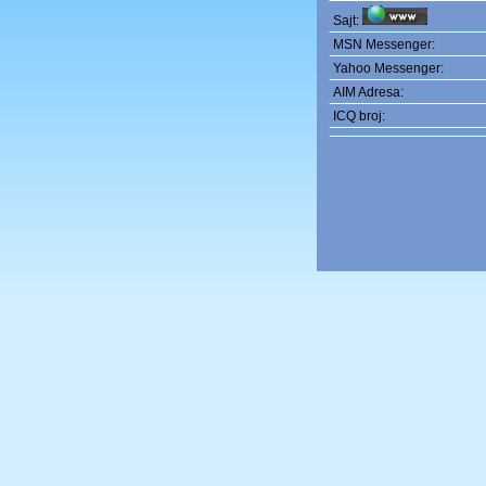
Sajt:
MSN Messenger:
Yahoo Messenger:
AIM Adresa:
ICQ broj: