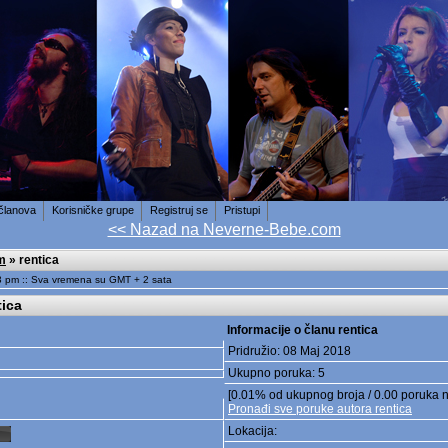
 članova
Korisničke grupe
Registruj se
Pristupi
<< Nazad na Neverne-Bebe.com
m
» rentica
3 pm :: Sva vremena su GMT + 2 sata
tica
Informacije o članu rentica
Pridružio: 08 Maj 2018
Ukupno poruka: 5
[0.01% od ukupnog broja / 0.00 poruka 
Pronađi sve poruke autora rentica
Lokacija: