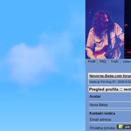
Profil
FAQ
Traži
Lista
Neverne-Bebe.com foru
Sada je Pet Avg 07, 2026 9:0
Pregled profila :: ren
Avatar
Nova Beba
Kontakt rentica
Email adresa:
Privatna poruka: