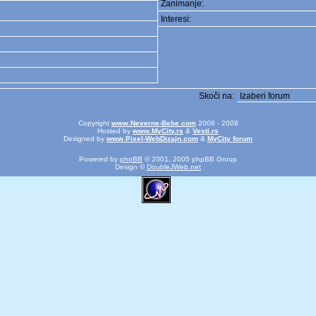
Zanimanje:
Interesi:
Skoči na:
Copyright
www.Neverne-Bebe.com
2006 - 2008
Hosted by
www.MyCity.rs
&
Vesti.rs
Designed by
www.Pixel-WebDizajn.com
&
MyCity forum
Powered by
phpBB
© 2001, 2005 phpBB Group
Design ©
DoubleJWeb.net