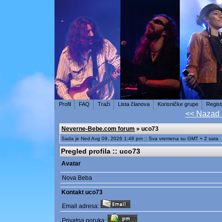
Profil
FAQ
Traži
Lista članova
Korisničke grupe
Regist
<< Nazad
Neverne-Bebe.com forum
» uco73
Sada je Ned Avg 09, 2026 1:48 pm :: Sva vremena su GMT + 2 sata
Pregled profila :: uco73
Avatar
Nova Beba
Kontakt uco73
Email adresa:
Privatna poruka: