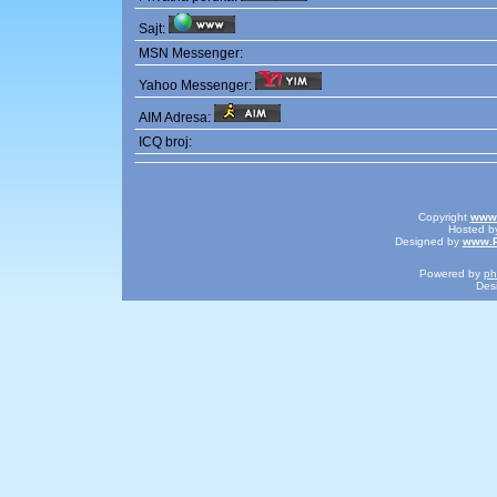
Sajt:
MSN Messenger:
Yahoo Messenger:
AIM Adresa:
ICQ broj:
Copyright
www.
Hosted 
Designed by
www.P
Powered by
p
Des