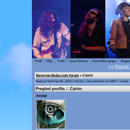
Profil
FAQ
Traži
Lista članova
Korisničke grupe
Regist
<< Nazad
Neverne-Bebe.com forum
» Catrin
Sada je Ned Avg 09, 2026 1:53 pm :: Sva vremena su GMT + 2 sata
Pregled profila :: Catrin
Avatar