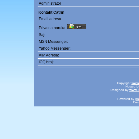
Administrator
Kontakt Catrin
Email adresa:
Privatna poruka:
Sajt:
MSN Messenger:
Yahoo Messenger:
AIM Adresa:
ICQ broj:
Copyright
www.
Hosted 
Designed by
www.P
Powered by
p
Des