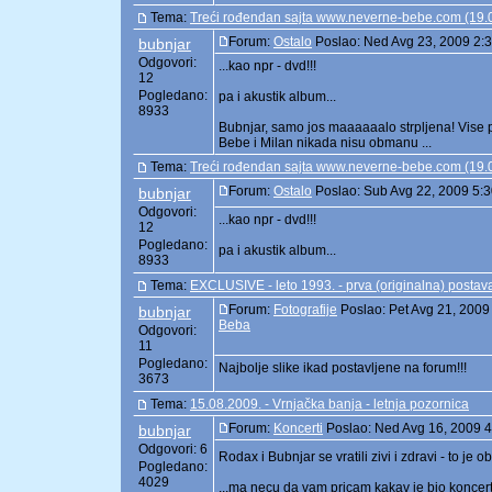
Tema:
Treći rođendan sajta www.neverne-bebe.com (19.
Forum:
Ostalo
Poslao: Ned Avg 23, 2009 2:
bubnjar
Odgovori:
...kao npr - dvd!!!
12
Pogledano:
pa i akustik album...
8933
Bubnjar, samo jos maaaaaalo strpljena! Vise pu
Bebe i Milan nikada nisu obmanu ...
Tema:
Treći rođendan sajta www.neverne-bebe.com (19.
Forum:
Ostalo
Poslao: Sub Avg 22, 2009 5:
bubnjar
Odgovori:
...kao npr - dvd!!!
12
Pogledano:
pa i akustik album...
8933
Tema:
EXCLUSIVE - leto 1993. - prva (originalna) postav
Forum:
Fotografije
Poslao: Pet Avg 21, 2009
bubnjar
Beba
Odgovori:
11
Pogledano:
Najbolje slike ikad postavljene na forum!!!
3673
Tema:
15.08.2009. - Vrnjačka banja - letnja pozornica
Forum:
Koncerti
Poslao: Ned Avg 16, 2009 
bubnjar
Odgovori: 6
Rodax i Bubnjar se vratili zivi i zdravi - to je
Pogledano:
4029
...ma necu da vam pricam kakav je bio koncert,