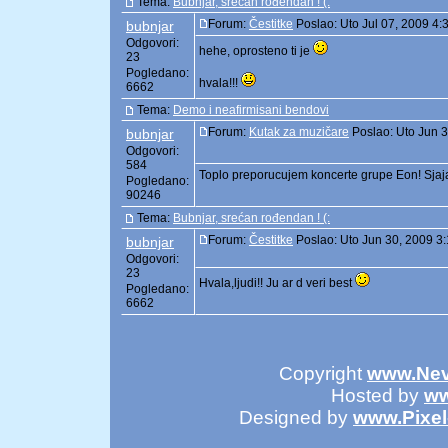
Tema:
Bubnjar, srećan rođendan ! (:
Forum:
Čestitke
Poslao: Uto Jul 07, 2009 4
bubnjar
Odgovori:
hehe, oprosteno ti je
23
Pogledano:
hvala!!!
6662
Tema:
Demo i neafirmisani bendovi
Forum:
Kutak za muzičare
Poslao: Uto Jun 
bubnjar
Odgovori:
584
Toplo preporucujem koncerte grupe Eon! Sjaj
Pogledano:
90246
Tema:
Bubnjar, srećan rođendan ! (:
Forum:
Čestitke
Poslao: Uto Jun 30, 2009 3
bubnjar
Odgovori:
23
Hvala,ljudi!! Ju ar d veri best
Pogledano:
6662
Copyright
www.Nev
Hosted by
ww
Designed by
www.Pixe