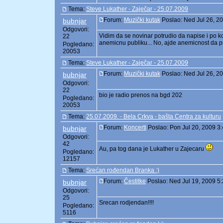
Tema:
Steve Lukather - Zaječar - 25.07.2009
Forum:
Muzički kutak
Poslao: Ned Jul 26, 2
bubnjar
Odgovori:
Vidim da se novinar potrudio da napise i po ko
22
anemicnu publiku... No, ajde anemicnost da pr
Pogledano:
20053
Tema:
Steve Lukather - Zaječar - 25.07.2009
Forum:
Muzički kutak
Poslao: Ned Jul 26, 2
bubnjar
Odgovori:
22
bio je radio prenos na bgd 202
Pogledano:
20053
Tema:
25.07.2009. - Bela Crkva - bašta Centra za kulturu
Forum:
Koncerti
Poslao: Pon Jul 20, 2009 3
bubnjar
Odgovori:
42
Au, pa tog dana je Lukather u Zajecaru
Pogledano:
12157
Tema:
Srećan rođendan Branka :)
Forum:
Čestitke
Poslao: Ned Jul 19, 2009 5
bubnjar
Odgovori:
25
Srecan rodjendan!!!!
Pogledano:
5116