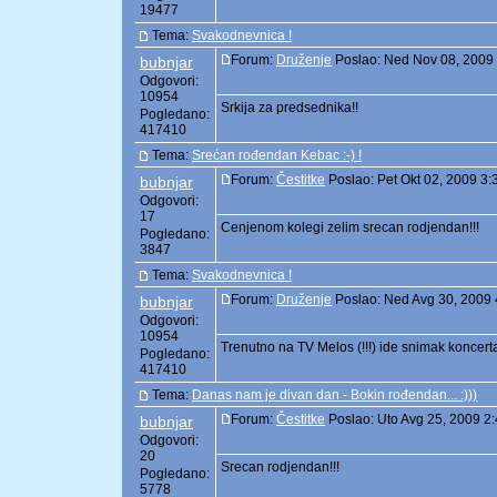
19477
Tema:
Svakodnevnica !
Forum:
Druženje
Poslao: Ned Nov 08, 2009
bubnjar
Odgovori:
10954
Srkija za predsednika!!
Pogledano:
417410
Tema:
Srećan rođendan Kebac :-) !
Forum:
Čestitke
Poslao: Pet Okt 02, 2009 3
bubnjar
Odgovori:
17
Cenjenom kolegi zelim srecan rodjendan!!!
Pogledano:
3847
Tema:
Svakodnevnica !
Forum:
Druženje
Poslao: Ned Avg 30, 2009 
bubnjar
Odgovori:
10954
Trenutno na TV Melos (!!!) ide snimak koncerta
Pogledano:
417410
Tema:
Danas nam je divan dan - Bokin rođendan... :)))
Forum:
Čestitke
Poslao: Uto Avg 25, 2009 2
bubnjar
Odgovori:
20
Srecan rodjendan!!!
Pogledano:
5778