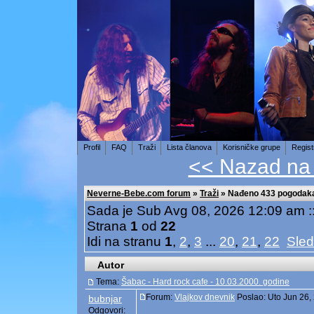
Profil
FAQ
Traži
Lista članova
Korisničke grupe
Regist
<< Nazad na
Neverne-Bebe.com forum
»
Traži
» Nađeno 433 pogodak
Sada je Sub Avg 08, 2026 12:09 am 
Strana
1
od
22
Idi na stranu
1
,
2
,
3
...
20
,
21
,
22
Sled
Autor
Tema:
Šabac - Hard rock cafe - 10.03.2000. godine
Forum:
Vlajkov dnevnik
Poslao: Uto Jun 26,
bubnjar
Odgovori: