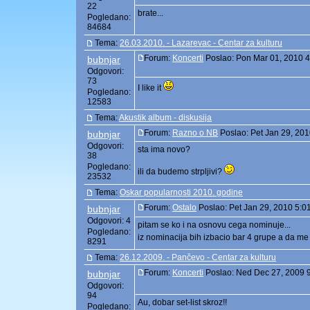
22
brate...
Pogledano:
84684
Tema:
26.03.2010. - Lazarevac - Centar za kulturu
Forum:
Koncerti
Poslao: Pon Mar 01, 2010 
bubnjar
Odgovori:
73
I like it
Pogledano:
12583
Tema:
Akustik album - diskusija
Forum:
Razno o NB
Poslao: Pet Jan 29, 20
bubnjar
Odgovori:
sta ima novo?
38
Pogledano:
ili da budemo strpljivi?
23532
Tema:
Oskar popularnosti 2010. godine
Forum:
Ostalo
Poslao: Pet Jan 29, 2010 5:0
bubnjar
Odgovori: 4
pitam se ko i na osnovu cega nominuje...
Pogledano:
iz nominacija bih izbacio bar 4 grupe a da me 
8291
Tema:
26.12.2009. - Pančevo - Centar za kulturu
Forum:
Koncerti
Poslao: Ned Dec 27, 2009 
bubnjar
Odgovori:
94
Au, dobar set-list skroz!!
Pogledano: