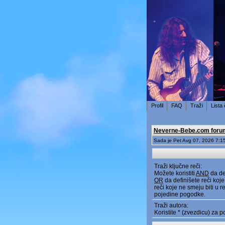
Profil
FAQ
Traži
Lista
Neverne-Bebe.com foru
Sada je Pet Avg 07, 2026 7:1
Traži ključne reči:
Možete koristiti
AND
da def
OR
da definišete reči koje
reči koje ne smeju biti u re
pojedine pogodke.
Traži autora:
Koristite * (zvezdicu) za