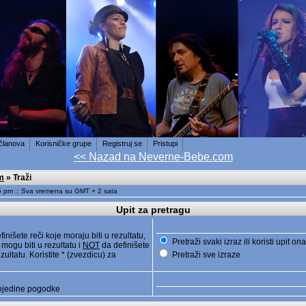
 članova
Korisničke grupe
Registruj se
Pristupi
<< Nazad na Neverne-Bebe.com
m
» Traži
5 pm :: Sva vremena su GMT + 2 sata
Upit za pretragu
inišete reči koje moraju biti u rezultatu,
Pretraži svaki izraz ili koristi upit o
 mogu biti u rezultatu i
NOT
da definišete
zultatu. Koristite * (zvezdicu) za
Pretraži sve izraze
 pojedine pogodke