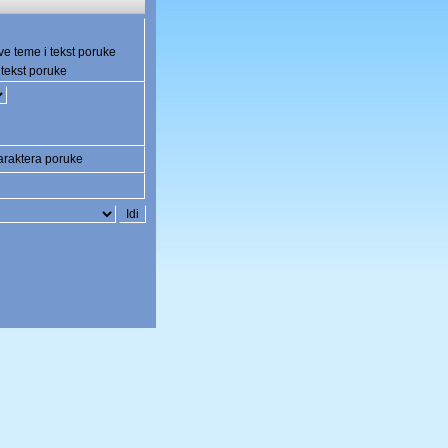
ve teme i tekst poruke
tekst poruke
raktera poruke