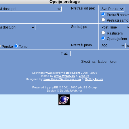
Opcije pretrage
Pretraži od pre:
Pretraži naslo
Pretraži samo 
Sortiraj po:
Rastućem
Opadajućem
Pretraži prvih
ka
Poruke
Teme
Skoči na:
Copyright
www.Neverne-Bebe.com
2006 - 2008
Hosted by
www.MyCity.rs
&
Vesti.rs
Designed by
www.Pixel-WebDizajn.com
&
MyCity forum
Powered by
phpBB
© 2001, 2005 phpBB Group
Design ©
DoubleJWeb.net