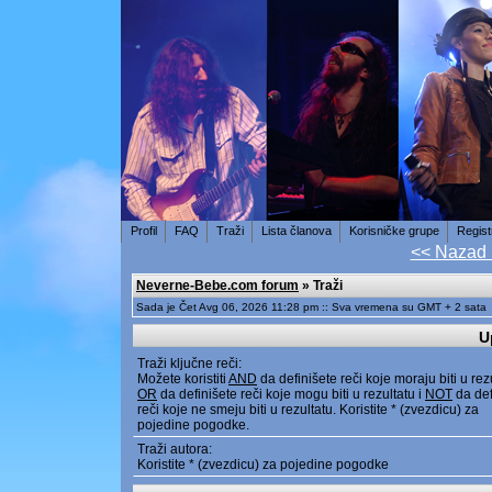
Profil
FAQ
Traži
Lista članova
Korisničke grupe
Regist
<< Nazad
Neverne-Bebe.com forum
» Traži
Sada je Čet Avg 06, 2026 11:28 pm :: Sva vremena su GMT + 2 sata
U
Traži ključne reči:
Možete koristiti
AND
da definišete reči koje moraju biti u rez
OR
da definišete reči koje mogu biti u rezultatu i
NOT
da def
reči koje ne smeju biti u rezultatu. Koristite * (zvezdicu) za
pojedine pogodke.
Traži autora:
Koristite * (zvezdicu) za pojedine pogodke