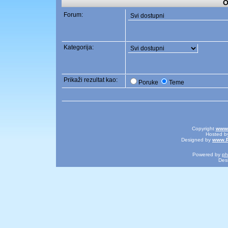
O
Forum:
Kategorija:
Prikaži rezultat kao:
Poruke
Teme
Copyright
www.
Hosted 
Designed by
www.P
Powered by
p
Des