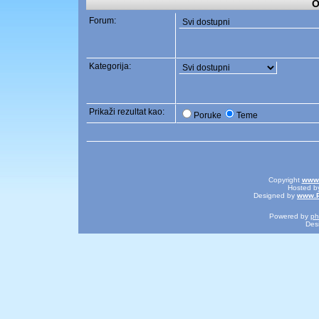
O
Forum:
Kategorija:
Prikaži rezultat kao:
Poruke
Teme
Copyright
www.
Hosted 
Designed by
www.P
Powered by
p
Des