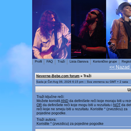
Profil
FAQ
Traži
Lista članova
Korisničke grupe
Regist
<< Nazad
Neverne-Bebe.com forum
» Traži
Sada je Čet Avg 06, 2026 6:15 pm :: Sva vremena su GMT + 2 sata
U
Traži ključne reči:
Možete koristiti
AND
da definišete reči koje moraju biti u rez
OR
da definišete reči koje mogu biti u rezultatu i
NOT
da def
reči koje ne smeju biti u rezultatu. Koristite * (zvezdicu) za
pojedine pogodke.
Traži autora:
Koristite * (zvezdicu) za pojedine pogodke