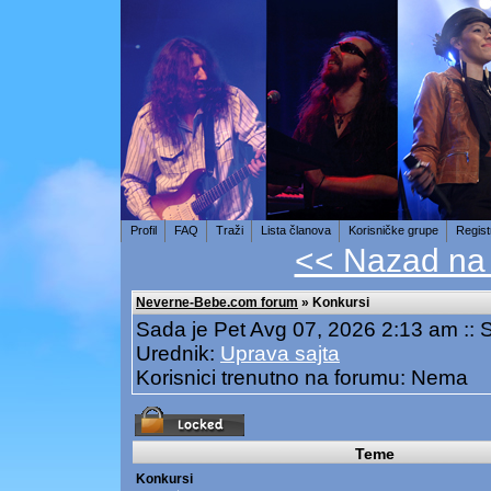
Profil
FAQ
Traži
Lista članova
Korisničke grupe
Regist
<< Nazad na
Neverne-Bebe.com forum
» Konkursi
Sada je Pet Avg 07, 2026 2:13 am ::
Urednik:
Uprava sajta
Korisnici trenutno na forumu: Nema
Teme
Konkursi