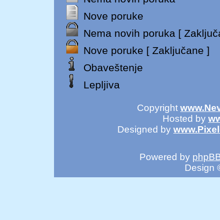
Nove poruke
Nema novih poruka [ Zaključ
Nove poruke [ Zaključane ]
Obaveštenje
Lepljiva
Copyright
www.Nev
Hosted by
ww
Designed by
www.Pixe
Powered by
phpB
Design