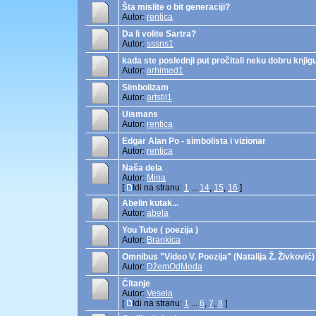
Šta mislite o bit generaciji?
Autor:
rentica
Da li volite Sartra?
Autor:
sssns1
kada ste poslednji put pročitali neku dobru knjig
Autor:
arhimed1
Simbolizam
Autor:
artstil1
Uismans
Autor:
rentica
Edgar Alan Po - simbolista i vizionar
Autor:
rentica
Naša dela
Autor:
Mina
[
Idi na stranu:
1
...
14
,
15
,
16
]
Abelin kutak...
Autor:
abela
You Tube ( poezija )
Autor:
Brankica
Omnibus "Video V. Poezija" (Natalija Ž. Živković)
Autor:
DžemOdMeda
Čitanje
Autor:
Vesela
[
Idi na stranu:
1
...
6
,
7
,
8
]