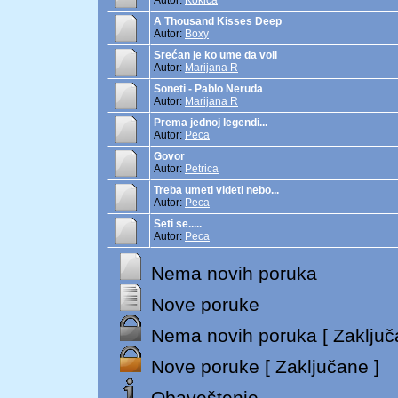
Autor:
Kokica
A Thousand Kisses Deep
Autor:
Boxy
Srećan je ko ume da voli
Autor:
Marijana R
Soneti - Pablo Neruda
Autor:
Marijana R
Prema jednoj legendi...
Autor:
Peca
Govor
Autor:
Petrica
Treba umeti videti nebo...
Autor:
Peca
Seti se.....
Autor:
Peca
Nema novih poruka
Nove poruke
Nema novih poruka [ Zaključ
Nove poruke [ Zaključane ]
Obaveštenje