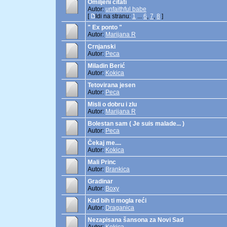
Omiljeni citati
Autor:
unfaithful babe
[
Idi na stranu:
1
...
6
,
7
,
8
]
" Ex ponto "
Autor:
Marijana R
Crnjanski
Autor:
Peca
Miladin Berić
Autor:
Kokica
Tetovirana jesen
Autor:
Peca
Misli o dobru i zlu
Autor:
Marijana R
Bolestan sam ( Je suis malade... )
Autor:
Peca
Čekaj me....
Autor:
Kokica
Mali Princ
Autor:
Brankica
Gradinar
Autor:
Boxy
Kad bih ti mogla reći
Autor:
Draganica
Nezapisana šansona za Novi Sad