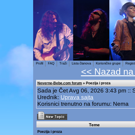
Profil
FAQ
Traži
Lista članova
Korisničke grupe
Regist
<< Nazad na
Neverne-Bebe.com forum
» Poezija i proza
Sada je Čet Avg 06, 2026 3:43 pm ::
Urednik:
Uprava sajta
Korisnici trenutno na forumu: Nema
Teme
Poezija i proza