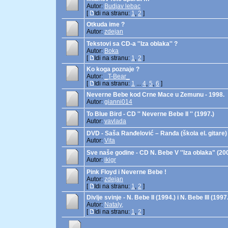
Autor:
Budjav lebac
[
Idi na stranu:
1
,
2
]
Otkuda ime ?
Autor:
zdejan
Tekstovi sa CD-a ''Iza oblaka'' ?
Autor:
Boka
[
Idi na stranu:
1
,
2
]
Ko koga poznaje ?
Autor:
_T-Bear_
[
Idi na stranu:
1
...
4
,
5
,
6
]
Neverne Bebe kod Crne Mace u Zemunu - 1998.
Autor:
gianni014
To Blue Bird - CD '' Neverne Bebe II '' (1997.)
Autor:
vavlada
DVD - Saša Ranđelović – Ranđa (škola el. gitare)
Autor:
Vita
Sve naše godine - CD N. Bebe V ''Iza oblaka" (200
Autor:
ikigr
Pink Floyd i Neverne Bebe !
Autor:
zdejan
[
Idi na stranu:
1
,
2
]
Divlje svinje - N. Bebe II (1994.) i N. Bebe III (1997.
Autor:
Nataly,
[
Idi na stranu:
1
,
2
]