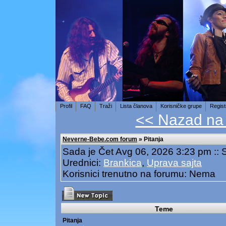
Profil
FAQ
Traži
Lista članova
Korisničke grupe
Regist
<< Nazad na
Neverne-Bebe.com forum
» Pitanja
Sada je Čet Avg 06, 2026 3:23 pm ::
Urednici:
Brankica
,
Uprava sajta
Korisnici trenutno na forumu: Nema
Teme
Pitanja