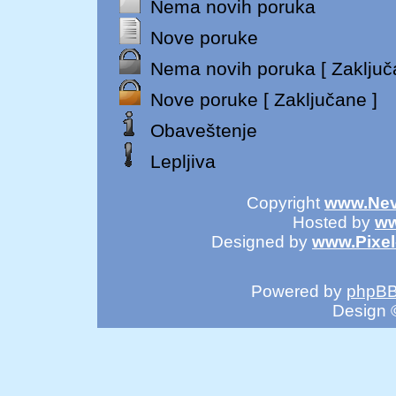
Nema novih poruka
Nove poruke
Nema novih poruka [ Zaključ
Nove poruke [ Zaključane ]
Obaveštenje
Lepljiva
Copyright
www.Nev
Hosted by
ww
Designed by
www.Pixe
Powered by
phpB
Design