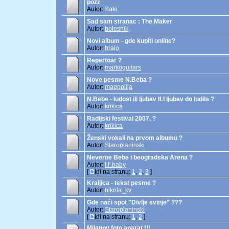
pozz
Autor:
Saki
Sad sam stranac : The Maker
Autor:
bolesnik
Novi album - gde kupiti online?
Autor:
brajo
Repertoar ?
Autor:
markoguitars
Nove pesme N.Beba ?
Autor:
magnolija
N.Bebe - ludost ili ljubav ILI ljubav do ludila ?
Autor:
krikica
Radijski festival 2007. ?
Autor:
krikica
Ženski vokali na prvom albumu ?
Autor:
Staroplaninski
Neverne Bebe i beogradska Arena ?
Autor:
lil' baby
[
Idi na stranu:
1
,
2
,
3
]
Kraljica - tekst pesme ?
Autor:
nikola_kv
Gde naći spot "Divlje svinje" ???
Autor:
Staroplaninski
[
Idi na stranu:
1
,
2
]
Milanov foto aparat !!!