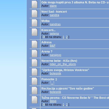
Gde mogu kupiti prva 3 albuma N. Beba na CD- u
Autor:
daire
Novi Sad - koncert
Autor:
sandra
Molba
Autor:
sandras
Koncerti...
Autor:
selena
[
Idi na stranu:
1
,
2
]
Adresa
Autor:
B&F
Arena ?
Autor:
sarajevo
Neverne bebe - Kiša (live)
Autor:
rider_on_the_storm
"Uprkos svega, Hristos Voskrese"
Autor:
bolesnik
Pomozite :)
Autor:
^_^
Recitacija u pjesmi "Sve naše godine"
Autor:
bolesnik
Tužna pesma - CD Neverne Bebe IV '' The Best of 
Autor:
Bibili
[
Idi na stranu:
1
,
2
]