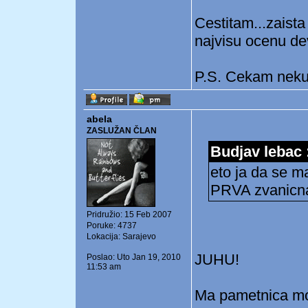
Cestitam...zaist
najvisu ocenu dev
P.S. Cekam neku 
abela
ZASLUŽAN ČLAN
Budjav lebac 
eto ja da se m
PRVA zvanic
Pridružio: 15 Feb 2007
Poruke: 4737
Lokacija: Sarajevo
JUHU!
Poslao: Uto Jan 19, 2010
11:53 am
Ma pametnica m