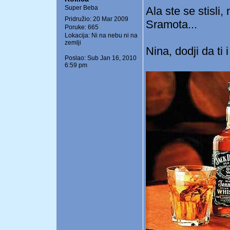
Super Beba
Ala ste se stisli,
Pridružio: 20 Mar 2009
Sramota...
Poruke: 665
Lokacija: Ni na nebu ni na
zemlji
Nina, dodji da ti 
Poslao: Sub Jan 16, 2010
6:59 pm