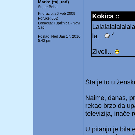
Marko (taj_rad)
Super Beba
Pridružio: 26 Feb 2009
Kokica ::
Poruke: 652
Lokacija: Tupižnica - Novi
Lalalalalalalala
Sad
la...
Poslao: Ned Jan 17, 2010
5:43 pm
Ziveli...
Šta je to u žensk
Naime, danas, pre
rekao brzo da up
televizija, inače
U pitanju je bila