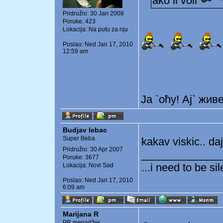
ako li voli
Pridružio: 30 Jan 2008
Poruke: 423
Lokacija: Na putu za nju
Poslao: Ned Jan 17, 2010
12:59 am
Ја `оћу! Ај` жив
Budjav lebac
Super Beba
kakav viskic.. daj
Pridružio: 30 Apr 2007
_____________
Poruke: 3677
...i need to be si
Lokacija: Novi Sad
Poslao: Ned Jan 17, 2010
6:09 am
Marijana R
PR menadžer