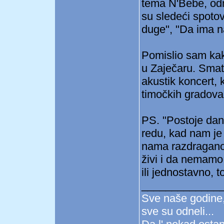
tema N'Bebe, odn
su sledeći spotov
duge", "Da ima na
Pomislio sam kako
u Zaječaru. Smat
akustik koncert, 
timočkih gradova
PS. "Postoje dan
redu, kad nam je 
nama razdragano
živi i da nemamo
ili jednostavno,
_____________
Sve naše godine,
sve su odneli...