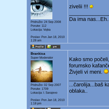
zivelii !!!
_____________
Da ima nas...Eh..
Pridružio: 24 Sep 2008
Poruke: 112
Lokacija: Vojka
Poslao: Pon Jan 18, 2010
1:28 am
Brankica
Super Moderator
Kako smo počeli
forumsko kafanč
Živjeli vi meni.
_____________
...čarolija...baš 
Pridružio: 02 Sep 2007
Poruke: 1709
oblaka..
Lokacija: I. Sarajevo
Poslao: Pon Jan 18, 2010
1:18 pm