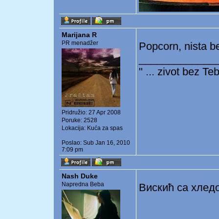
Marijana R
PR menadžer
Popcorn, nista b
_____________
" ... zivot bez Tebe
Pridružio: 27 Apr 2008
Poruke: 2528
Lokacija: Kuća za spas
Poslao: Sub Jan 16, 2010
7:09 pm
Nash Duke
Napredna Beba
Вискић са хлед