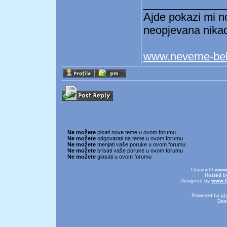
_____________
Ajde pokazi mi no
neopjevana nikad
www.neverne-be
Ne možete
pisati nove teme u ovom forumu
Ne možete
odgovarati na teme u ovom forumu
Ne možete
menjati vaše poruke u ovom forumu
Ne možete
brisati vaše poruke u ovom forumu
Ne možete
glasati u ovom forumu
Copyright
www.
Hosted 
Designed by
www.P
Powered by
p
Des