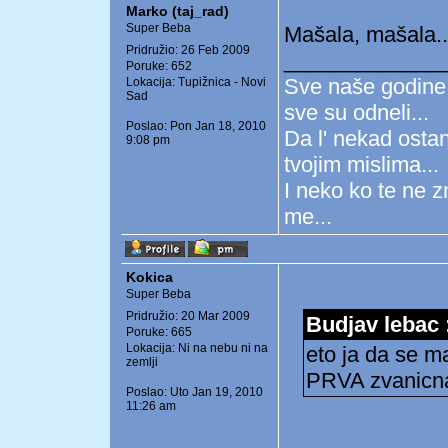
Marko (taj_rad)
Super Beba
Mašala, mašala..
Pridružio: 26 Feb 2009
_____________
Poruke: 652
Sve naše godine,
Lokacija: Tupižnica - Novi
Sad
sve su odneli...
Poslao: Pon Jan 18, 2010
Da l' nekad ostan
9:08 pm
tvojim mislima...
I neko ko te ne z
me...
Kokica
Super Beba
Pridružio: 20 Mar 2009
Budjav lebac 
Poruke: 665
Lokacija: Ni na nebu ni na
eto ja da se m
zemlji
PRVA zvanic
Poslao: Uto Jan 19, 2010
11:26 am