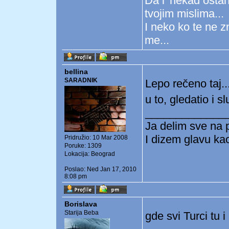
Da l' nekad ostan
tvojim mislima...
I neko ko te ne z
me...
bellina
SARADNIK
Lepo rečeno taj..
u to, gledatio i s
_____________
Ja delim sve na 
I dizem glavu ka
Pridružio: 10 Mar 2008
Poruke: 1309
Lokacija: Beograd
Poslao: Ned Jan 17, 2010
8:08 pm
Borislava
Starija Beba
gde svi Turci tu 