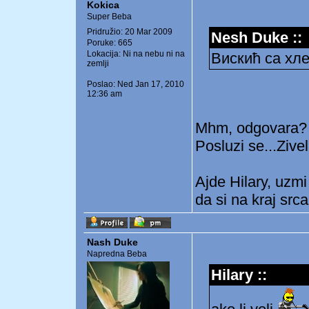
Kokica
Super Beba
Pridružio: 20 Mar 2009
Nesh Duke ::
Poruke: 665
Lokacija: Ni na nebu ni na
Вискић са хл
zemlji
Poslao: Ned Jan 17, 2010
12:36 am
Mhm, odgovara
Posluzi se...Ziveli
Ajde Hilary, uzm
da si na kraj srca
Nash Duke
Napredna Beba
Hilary ::