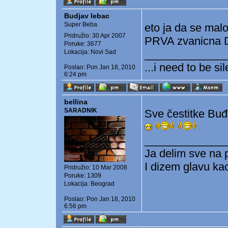
Budjav lebac
Super Beba
eto ja da se mal
Pridružio: 30 Apr 2007
PRVA zvanicna
Poruke: 3677
_____________
Lokacija: Novi Sad
...i need to be si
Poslao: Pon Jan 18, 2010
6:24 pm
bellina
SARADNIK
Sve čestitke Buđ
_____________
Ja delim sve na 
I dizem glavu ka
Pridružio: 10 Mar 2008
Poruke: 1309
Lokacija: Beograd
Poslao: Pon Jan 18, 2010
6:56 pm