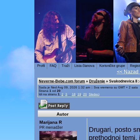
Profil
FAQ
Traži
Lista članova
Korisničke grupe
Regist
<< Nazad
Neverne-Bebe.com forum
»
Druženje
» Svakodnevica II :-
Sada je Ned Avg 09, 2026 1:32 am :: Sva vremena su GMT + 2 sata
Strana
1
od
20
Idi na stranu
1
,
2
,
3
...
18
,
19
,
20
Sledeci
Autor
Marijana R
PR menadžer
Drugari, posto sm
prethodnoj temi