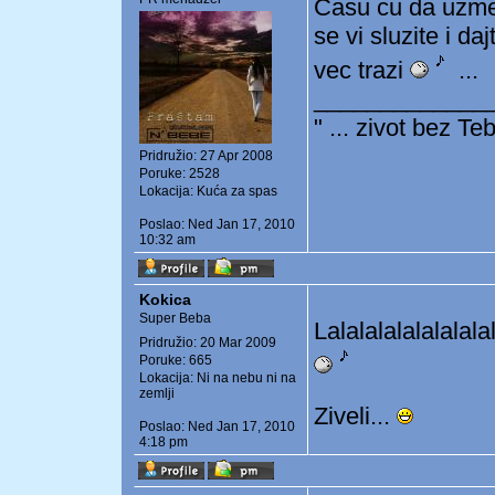
Casu cu da uzme
se vi sluzite i d
vec trazi
...
_____________
" ... zivot bez Tebe
Pridružio: 27 Apr 2008
Poruke: 2528
Lokacija: Kuća za spas
Poslao: Ned Jan 17, 2010
10:32 am
Kokica
Super Beba
Lalalalalalalalala
Pridružio: 20 Mar 2009
Poruke: 665
Lokacija: Ni na nebu ni na
zemlji
Ziveli...
Poslao: Ned Jan 17, 2010
4:18 pm