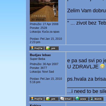
Zelim Vam dobr
_____________
" ... zivot bez Tebe
Pridružio: 27 Apr 2008
Poruke: 2528
Lokacija: Kuća za spas
Poslao: Pet Jan 15, 2010
2:23 pm
Budjav lebac
Super Beba
e pa sad svi po 
Pridružio: 30 Apr 2007
U ZDRAVLJE
Poruke: 3677
Lokacija: Novi Sad
ps.hvala za bris
Poslao: Pet Jan 15, 2010
5:16 pm
_____________
...i need to be si
Kokica